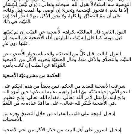
التوصية منه؛ استدلالاً بقول الله -سبحانه وتعالى-: (وَأَن لَّيْسَ لِلْإِنسَانِ
إِلَّا مَا سَعَى)،فتجوز التضحية وتجزئ إن أوصى بها الميت قبل وفاته،
على أن يتمّ التصدُّق بها كلّها، ولا يجوز الأكل منها؛ لتعذُّر أخذ إذن
المَيّت في ذلك.
القول الثاني: قال المالكيّة بكراهة الأُضحية عن المَيّت إن لم يُعيّنها
قبل موته، كما قال إنه يُندَب للوارثين أداء الأضحية عن الميت إن
عيَّنَها دون نَذْرٍ.
القول الثالث: قال كلٌّ من الحنفيّة، والحنابلة بجواز الأُضحية عن
المَيِّت والتصدُّق والأكل منها، وقال الحنفيّة بتحريم الأكل من الأُضحية
المُؤدّاة عن الميّت إن كانت بأمره.
الحكمة من مشروعيّة الأضحية
شرعت الأضحية للعديد من الحكم، نبين بعضاً من هذه الحكم على
النحو الآتي: إحياء سُنّة نبيّ الله إبراهيم -عليه السلام-؛ حين أمرَه الله
بذَبح ابنه، فامتثل لأمر الله -تعالى-، ففداه الله -تعالى- بِذبحٍ عظيمٍ.
في الأُضحية شُكر لله -تعالى- على ما أمَدّ عباده به من النِّعَم.
إدخال البهجة على قلوب الفقراء من خلال التصدق بجزء من
الأضحيات.
إدخال السرور على أهل البيت من خلال الأكل من لحم الأضحية.