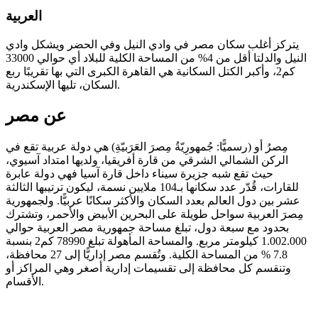
العربية
يتركز أغلب سكان مصر في وادي النيل وفي الحضر ويشكل وادي
النيل والدلتا أقل من 4% من المساحة الكلية للبلاد أي حوالي 33000
كم2، وأكبر الكتل السكانية هي القاهرة الكبرى التي بها تقريبًا ربع
السكان، تليها الإسكندرية.
عن مصر
مِصرُ أو (رسميًّا: جُمهورِيّةُ مِصرَ العَرَبيّةِ) هي دولة عربية تقع في
الركن الشمالي الشرقي من قارة أفريقيا، ولديها امتداد آسيوي،
حيث تقع شبه جزيرة سيناء داخل قارة آسيا فهي دولة عابرة
للقارات، قُدّر عدد سكانها بـ104 ملايين نسمة، ليكون ترتيبها الثالثة
عشر بين دول العالم بعدد السكان والأكثر سكانًا عربيًّا. ولجمهورية
مِصرَ العربية سواحل طويلة على البحرين الأبيض والأحمر، وتشترك
بحدود مع سبعة دول، تبلغ مساحة جمهورية مصر العربية حوالي
1.002.000 كيلومتر مربع. والمساحة المأهولة تبلغ 78990 كم2 بنسبة
7.8 % من المساحة الكلية. وتُقسم مصر إداريًّا إلى 27 محافظة،
وتنقسم كل محافظة إلى تقسيمات إدارية أصغر وهي المراكز أو
الأقسام.