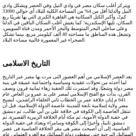
ويتركز أغلب سكان مصر في وادي النيل وفي الحضر ويشكل وادي
النيل والدلتا أقل من 4% من المساحة الكلية للبلاد أي حوالي 33000
كم2، وأكبر الكتل السكانية هي القاهرة الكبرى التي بها تقريبًا ربع
السكان، تليها الإسكندرية؛ كما يعيش أغلب السكان الباقين في الدلتا
وعلى ساحلي البحر المتوسط والبحر الأحمر ومدن قناة السويس،
وتشغل هذه المناطق ما مساحته 40 ألف كيلومتر مربع. بينما تشكل
الصحراء غير المعمورة غالبية مساحة البلاد.
التاريخ الاسلامى
يعد العصر الإسلامي من أهم العصور التى مرت بها مصر عبر التاريخ
لما أحدثه من تحولات عقيدية وسياسية واجتماعية عميقة في بنية
مصر دولة وشعبًا. وقد استمرت تلك الحقبة زهاء ثمانية قرون ونصف
القرن، بدأت مع الفتح الإسلامي لمصر على يد عمرو بن العاص عام
641 م إبان خلافة عمر بن الخطاب ثاني الخلفاء الراشدين، لتصبح
مصر ولاية إسلامية تابعة للمدينة عاصمة الدولة الإسلامية، قبل أن
تنتقل العاصمة إلى الكوفة في خلافة علي بن أبي طالب، ثم دمشق
في حقبة الدولة الأموية، ثم مكة أيام الخلافة الزبيرية القصيرة، ثم
دمشق ثانيةً، وأخيرًا إلى الكوفة وسامراء وبغداد في حقبة الدولة
العباسية، إلى أن أصبحت مصر هى مقر الخلافة العباسية فى عصر
المماليك البرجية حتى سقطت دولة المماليك مع الغزو العثماني عام