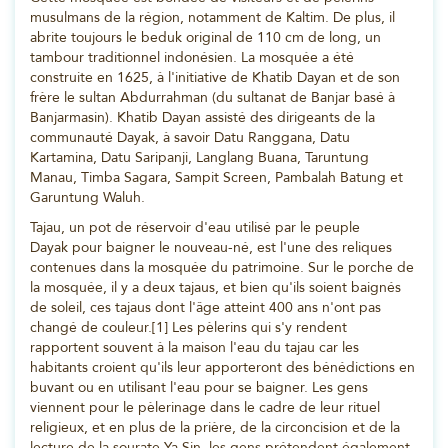
musulmans de la région, notamment de Kaltim. De plus, il
abrite toujours le beduk original de 110 cm de long, un
tambour traditionnel indonésien. La mosquée a été
construite en 1625, à l'initiative de Khatib Dayan et de son
frère le sultan Abdurrahman (du sultanat de Banjar basé à
Banjarmasin). Khatib Dayan assisté des dirigeants de la
communauté Dayak, à savoir Datu Ranggana, Datu
Kartamina, Datu Saripanji, Langlang Buana, Taruntung
Manau, Timba Sagara, Sampit Screen, Pambalah Batung et
Garuntung Waluh.
Tajau, un pot de réservoir d'eau utilisé par le peuple
Dayak pour baigner le nouveau-né, est l'une des reliques
contenues dans la mosquée du patrimoine. Sur le porche de
la mosquée, il y a deux tajaus, et bien qu'ils soient baignés
de soleil, ces tajaus dont l'âge atteint 400 ans n'ont pas
changé de couleur.[1] Les pèlerins qui s'y rendent
rapportent souvent à la maison l'eau du tajau car les
habitants croient qu'ils leur apporteront des bénédictions en
buvant ou en utilisant l'eau pour se baigner. Les gens
viennent pour le pèlerinage dans le cadre de leur rituel
religieux, et en plus de la prière, de la circoncision et de la
lecture de la sourate Ya Sin, les gens prétendent également