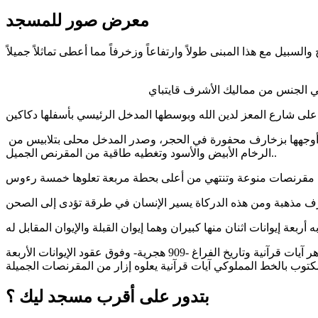
معرض صور للمسجد
بيل مع هذا المبنى طولاً وارتفاعاً وزخرفاً مما أعطى تماثلاً جميلاً
لى شارع المعز لدين الله وبوسطها المدخل الرئيسي بأسفلها دكاكين
وفتح بها ثلاثة صفوف من الشبابيك يعلوها طراز مكتوب به بالخط المملوكي آية قرآنية ثم اسم الغوري وألقابه، وتتوجها شرفات مورقة حليت أوجهها بزخارف محفورة في الحجر، وصدر المدخل محلى بتلابيس من
الرخام الأبيض والأسود وتغطيه طاقية من المقرنص الجميل..
وأما الآخران وهما الجانبيان فصغيران، ويحيط بجدرانها وزرة من الرخام الملون تنتهي من أعلى بطراز رخامي مكتوب به بالخط الكوفي المزهر آيات قرآنية وتاريخ الفراغ -909 هجرية- وفوق عقود الإيوانات الأربعة
توب بالخط المملوكي آيات قرآنية يعلوه إزار من المقرنصات الجميلة
بتدور على أقرب مسجد ليك ؟