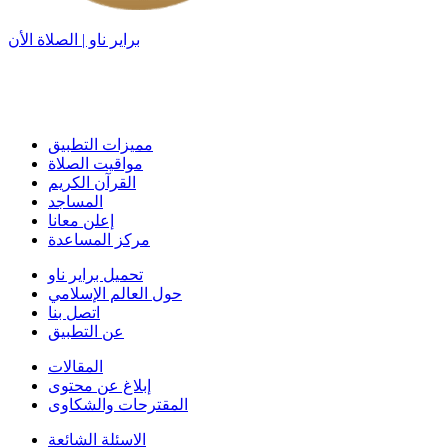
براير ناو | الصلاة الأن
مميزات التطبيق
مواقيت الصلاة
القرآن الكريم
المساجد
إعلن معانا
مركز المساعدة
تحميل براير ناو
حول العالم الإسلامي
اتصل بنا
عن التطبيق
المقالات
إبلاغ عن محتوى
المقترحات والشكاوى
الاسئلة الشائعة