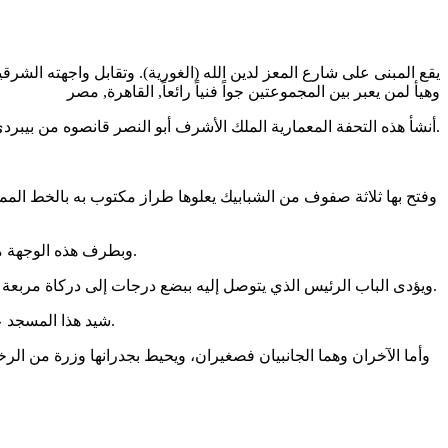
يقع المبنى على شارع المعز لدين الله (الغورية). وتقابل واجهته الشرق
وهيأ لمن يعبر بين المجموعتين جواً فنياً رائعاً, القاهرة, مصر
أنشأ هذه التحفة المعمارية الملك الأشرف أبو النصر قانصوه من بيبردي الغوري ويعد الملك الـ 46 من ملوك المماليك في مصر, وأصله جركسي الجنس من مماليك الأشرف قايتباي.
وبطرف هذه الوجهة من الجهة القبلية تقوم منارة ضخمة مربعة القطاع لها دورتان تتكون من مقرنصات منوعة وتنتهي من أعلى بحطة مربعة تعلوها خمسة رءوس.
ويؤدى الباب الرئيس الذي يتوصل إليه ببضع درجات إلى دركاة مربعة أرضيتها من الرخام الملون الدقيق وسقفها من الخشب المنقوش بزخارف مذهبة ومن هذه الدركاة يسير الإنسان في طرقة تؤدى إلى الصحن.
شيد هذا المسجد على نظام المدارس ذات التخطيط المتعامد فهو يتكون من صحن يحيط به أربعة إيوانات اثنان منها كبيران وهما إيوان القبلة والإيوان المقابل له.