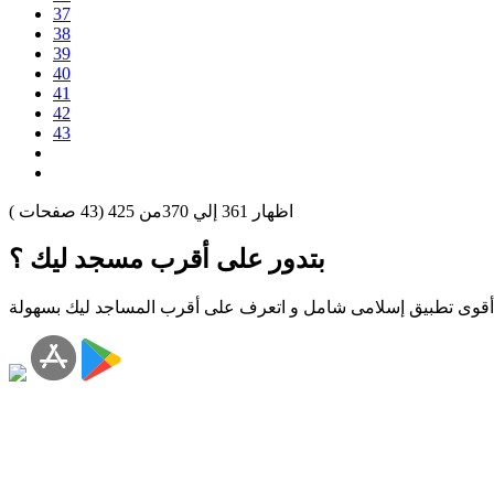
37
38
39
40
41
42
43
اظهار
361
إلي
370
من
425
(
43
صفحات )
بتدور على أقرب مسجد ليك ؟
أقوى تطبيق إسلامى شامل و اتعرف على أقرب المساجد ليك بسهولة