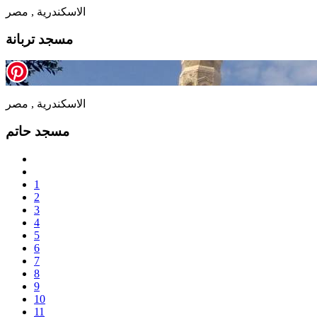
الاسكندرية , مصر
مسجد تربانة
الاسكندرية , مصر
مسجد حاتم
1
2
3
4
5
6
7
8
9
10
11