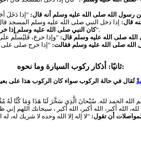
 رسول الله صلى الله عليه وسلم أنه قال:
ه قال:
"اللَّهُمَّ إنِّي أسْأَلُكَ مِن فَضْلِكَ".
كان النبي صلى الله عليه وسلم إذا خ
الله صلى الله عليه وسلم قال:
 الله صلى الله عليه وسلم فقالت:
"إذا خرج صلى على مح
ثانيًا: أذكار ركوب السيارة وما نحوه:
ً
تُقال في حالة الركوب سواء كان الركوب هذا على بعير 
لله الحمد لله. سُبْحانَ الَّذِي سَخَّرَ لَنَا هَذَا وَمَا كُنَّا لَهُ مُقْرِ
لمواصلات أن تقول:
"لا إله إلا الله وحده لا شريك له، 