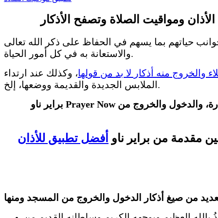
لأذان ومواقيت الصلاة وتصفح الأذكار
ب حياتهم بما يسهم في الحفاظ على ذكر الله تعالى
والاستعانة به في كل أمور الحياة.
ء والخروج منه أذكار لا بد من قولها
، وكذلك عند ارتداء
الملابس الجديدة والقديمة ووضعها، إلخ.
براير ناو Prayer Now أفضل تطبيق للأذان ومواقيت الصلاة وتصفح الأذكار فيما يلي بعضًا من أذكار المسلم التي تُقال عند ركوب السيارة، والدخول والخروج من
ن مقدمة من براير ناو
أفضل تطبيق للأذان
اللهِ العظيمِ وبوجهِه الكريمِ وسلطانِه القديمِ من