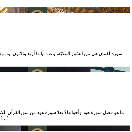
سورة لقمان هي من السّور المكيّة، وعدد آياتها أربع وثلاثون آية، وق
ما هو فضل سورة هود وأخواتها؟ تعدّ سورة هود من سورالقرآن الكريم 
السابقين ما يكون فيه تثبيت لفؤاد المؤمنين، وترهيب للمعاندين الطغاة، ومن بينها قصّة هود -عليه السّلام-. التأكيد على ضرورة استقامة 