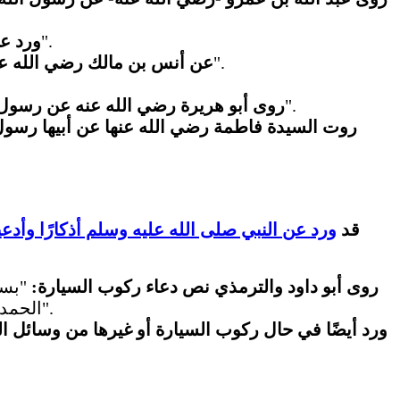
"إذا دَخَلَ أحَدُكُمُ المَسْجِدَ، فَلْيَقُلِ: اللَّهُمَّ افْتَحْ لي أبْوابَ رَحْمَتِكَ".
ورد عن
إذا دخل النبي صلى الله عليه وسلم المسجد قال: "بسمِ اللهِ، اللهمَّ صلِّ على محمدٍ، وأزواجِ محمدٍ".
عن أنس بن مالك رضي الله عن
"وإذا خرجَ، فَليُسلِّم علَى النَّبيِّ وليَقُلْ: اللَّهُمَّ اعصِمني مِنَ الشَّيطانِ الرَّجيمِ".
روى أبو هريرة رضي الله عنه عن رسول 
روت السيدة فاطمة رضي الله عنها عن أبيها رسول
قد
ورد عن النبي صلى الله عليه وسلم أذكارًا وأدعية
روى أبو داود والترمذي نص دعاء ركوب السيارة:
"بسم ا
الحمد لله، الله أكبر، الله أكبر، الله أكبر ، سبحانك اللهم إني ظلمت نفسي فاغفر لي، فإنه لا يغفر الذنوب إلا أنت".
ورد أيضًا في حال ركوب السيارة أو غيرها من وسائل ا