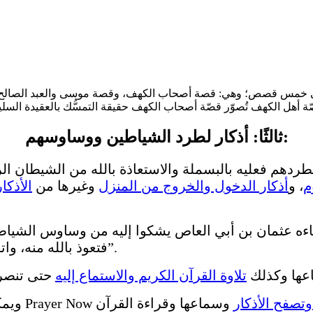
خمس قصص؛ وهي: قصة أصحاب الكهف، وقصة موسى والعبد الصالح، وق
ثالثًا: أذكار لطرد الشياطين ووساوسهم:
دهم فعليه بالبسملة والاستعاذة بالله من الشيطان الر
م
، و
أذكار الدخول والخروج من المنزل
وغيرها من
الأذكا
ءه عثمان بن أبي العاص يشكوا إليه من وساوس الشياطين
فتعوذ بالله منه، واتفل على يسارك ثلاثاً، قال: ففعلت ذلك فأذهبه الله عني”.
اعها وكذلك
تلاوة القرآن الكريم والاستماع إليه
تصفح الأذكار
وسماعها وقراءة القرآن