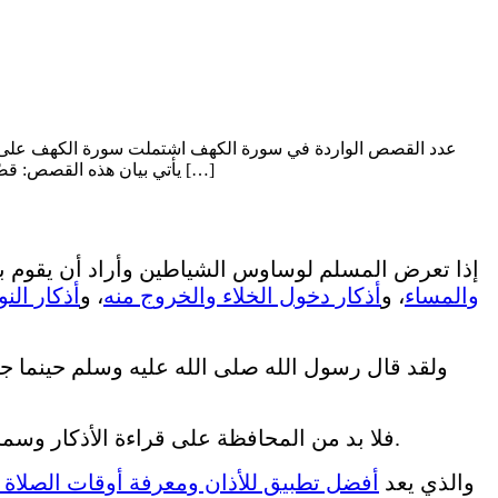
عدد القصص الواردة في سورة الكهف اشتملت سورة الكهف على 
يأتي بيان هذه القصص: قصّة أهل الكهف تُصوّر قصّة أصحاب الكهف حقيقة التمسُّك بالعقيدة السليمة، والسَّعي إلى رضوان الله -تعالى-، وتقديم العمل الصالح على غيره […]
إذا تعرض المسلم لوساوس الشياطين وأراد أن يقوم بطر
والمساء
، و
أذكار دخول الخلاء والخروج منه
، و
أذكار النو
ولقد قال رسول الله صلى الله عليه وسلم حينما جا
حتى تنصرف عنك وساوس الشياطين وتكون في معية الله تعالى.
فلا بد من المحافظة على قراءة الأذكار وسم
ويمكنك الاستعانة بتطبيق مواقيت الصلاة والمؤذن براير ناو Prayer Now والذي يعد
أفضل تطبيق للأذان ومعرفة أوقات الصلاة و