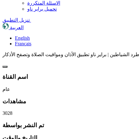
الاسئلة المتكررة
تحميل براير ناو
تنزيل التطبيق
العربية
English
Français
 الشياطين | براير ناو تطبيق الأذان ومواقيت الصلاة وتصفح الأذكار
اسم القناة
عام
مشاهدات
3028
تم النشر بواسطة
التاريخ والوقت