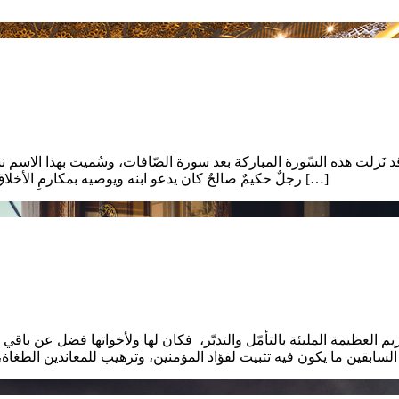
د نَزلت هذه السّورة المباركة بعد سورة الصّافات، وسُميت بهذا الاسم نسب
رجلٌ حكيمٌ صالحٌ كان يدعو ابنه ويوصيه بمكارمِ الأخلاق. كونها سورة مكية تحدّثت الآيات الأولى عن صفاتِ المؤمن في تقربه […]
العظيمة المليئة بالتأمّل والتدبّر، فكان لها ولأخواتها فضل عن باقي 
العبد […]