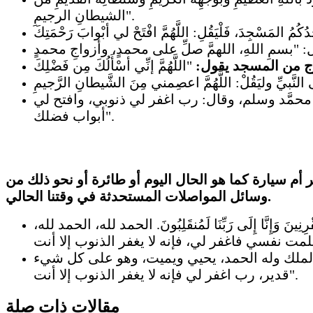
الشيطانِ الرجيمِ".
رج من المسجد يقول:
مَّد وسلم، وقال: رب اغفر لي ذنوبي، وافتح لي
أبواب فضلك".
أم سيارة كما هو الحال اليوم أو طائرة أو نحو ذلك من
وسائل المواصلات المستحدثة في وقتنا الحالي.
نِينَ وَإِنَّا إِلَى رَبِّنَا لَمُنقَلِبُونَ. الحمد لله، الحمد لله،
له الملك وله الحمد، يحيي ويميت، وهو على كل شيء
قدير، رب اغفر لي فإنه لا يغفر الذنوب إلا أنت".
مقالات ذات صلة