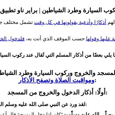
ب السيارة وطرد الشياطين | براير ناو تطبيق ا
لهم
أذكارًا وأدعية يقولونها في كل وقت
تشمل مختلف جوان
 عليها وقولها
حسب الموقف الذي أنت به،
فلدخول الخلا
المسجد والخروج وركوب السيارة وطرد الشياطي
:
ومواقيت الصلاة وتصفح الأذكار
أولًا: أذكار الدخول والخروج من المسجد:
لقد ورد عن النبي صلى الله عليه وسلم العديد من صيغ أذكار الدخول والخروج من المسجد ومنها:
صلّى الله عليه وسلّم-:
"كان إذا دخل المسجدَ قال أعوذُ ب