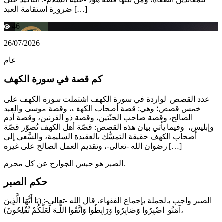
ضرورة استقامة العبد […]
46
26/07/2026
عام
كم قصة في سورة الكهف
عدد القصص الواردة في سورة الكهف اشتملت سورة الكهف على
خمس قصص؛ وهي: قصة أصحاب الكهف، وقصة موسى والعبد
الصالح، وقصة صاحب الجنّتين، وقصة ذو القرنين، وقصة آدم
وإبليس، وفيما يأتي بيان هذه القصص: قصّة أهل الكهف تُصوّر قصّة
أصحاب الكهف حقيقة التمسُّك بالعقيدة السليمة، والسَّعي إلى
رضوان الله -تعالى-، وتقديم العمل الصالح على غيره […]
الصبر هو حبس الجوارح عن كل محرم.
حكم الصبر
الصبر واجب بالجملة بإجماع الفقهاء، قال الله -تعالى-: (يَا أَيُّهَا الَّذِينَ
آمَنُوا اصْبِرُوا وَصَابِرُوا وَرَابِطُوا وَاتَّقُوا اللَّـهَ لَعَلَّكُمْ تُفْلِحُونَ)،