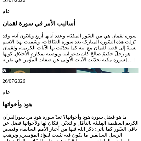
26/07/2026
عام
أساليب الأمر في سورة لقمان
سورة لقمان هي من السّور المكيّة، وعدد آياتها أربع وثلاثون آية، وقد
نَزلت هذه السّورة المباركة بعد سورة الصّافات، وسُميت بهذا الاسم
نسبةً إلى قصةِ لُقمان مع ابنه كما تحدّثت بها الآيات الكريمة، ولقمان
هو رجلٌ حكيمٌ صالحٌ كان يدعو ابنه ويوصيه بمكارمِ الأخلاق. كونها
سورة مكية تحدّثت الآيات الأولى عن صفاتِ المؤمن في تقربه […]
46
26/07/2026
عام
هود وأخواتها
ما هو فضل سورة هود وأخواتها؟ تعدّ سورة هود من سورالقرآن
الكريم العظيمة المليئة بالتأمّل والتدبّر، فكان لها ولأخواتها فضل عن
باقي السّور كما يأتي: ذكر الله فيها من أخبار الأمم السابقة، وقصص
الرسل السابقين ما يكون فيه تثبيت لفؤاد المؤمنين، وترهيب
للمعاندين الطغاة، ومن بينها قصّة هود -عليه السّلام-. التأكيد على