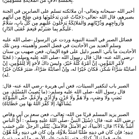
بِخَمْسَةِ آلَافٍ مِّنَ الْمَلَائِكَةِ مُسَوِّمِينَ).
أخبر الله -سبحانه وتعالى- أن ملائكته تسلم على الصابرين في الجنة
بصبرهم، قال الله -تعالى-:(جَنّاتُ عَدنٍ يَدخُلونَها وَمَن صَلَحَ مِن آبائِهِم
وَأَزواجِهِم وَذُرِّيّاتِهِم وَالمَلائِكَةُ يَدخُلونَ عَلَيهِم مِن كُلِّ بابٍ، سَلامٌ
عَلَيكُم بِما صَبَرتُم فَنِعمَ عُقبَى الدّارِ).
فضائل الصبر في السنة النبوية وردت عن الرسول -صلى الله عليه
وسلم العديد من الأحاديث في فضل الصبر وأهميته، ومن تلك
الأحاديث ما يأتي: الصبر دليل على قوة الإيمان، فعن صهيب بن سنان
-رضي الله عنه- قال: قال رسول الله -صلى الله عليه وسلم-: (عَجَبًا
لأَمْرِ المُؤْمِنِ، إنَّ أمْرَهُ كُلَّهُ خَيْرٌ، وليسَ ذاكَ لأَحَدٍ إلَّا لِلْمُؤْمِنِ، إنْ
أصابَتْهُ سَرَّاءُ شَكَرَ، فَكانَ خَيْرًا له، وإنْ أصابَتْهُ ضَرَّاءُ، صَبَرَ فَكانَ خَيْرًا
له).
الصبر باب لتكفير السيئات، فعن أبي هريرة -رضي الله عنه- قال:
قال رسول الله -صلى الله عليه وسلم-: (ما يُصِيبُ المُسْلِمَ، مِن
نَصَبٍ ولَا وصَبٍ، ولَا هَمٍّ ولَا حُزْنٍ ولَا أذًى ولَا غَمٍّ، حتَّى الشَّوْكَةِ
يُشَاكُهَا، إلَّا كَفَّرَ اللَّهُ بهَا مِن خَطَايَاهُ).
الصبر يزيد المسلم قربًا من الله- تعالى-، فعن سعد بن أبي وقاص
-رضي الله عنه- قال: (سُئِلَ النبيُّ -صلَّى اللهُ عليهِ وسلَّم- : أَيُّ الناسِ
أَشَدُّ بلاءً؟! قال: الأنبياءُ، ثم الأمثلُ فالأمثلُ، يُبْتَلَى الرجلُ على حَسَبِ
دِينِهِ؛ فإن كان في دينِهِ صُلْبًا اشتَدَّ بلاؤُهُ، وإن كان في دينِهِ رِقَّةٌ هُوِّنَ
عليه، فما يَزالُ كذلك، حتى يَمْشِيَ على الأرضِ ما له من ذنبٍ).