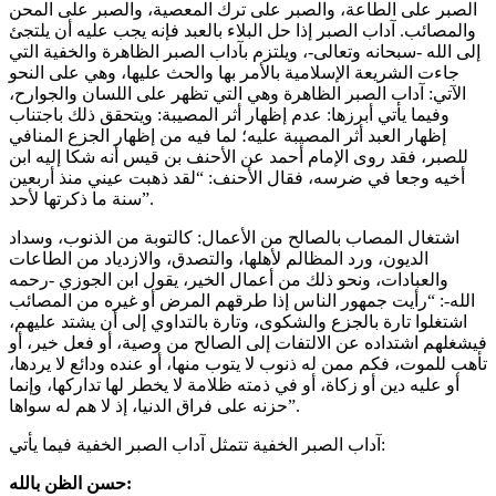
الصبر على الطاعة، والصبر على ترك المعصية، والصبر على المحن
والمصائب. آداب الصبر إذا حل البلاء بالعبد فإنه يجب عليه أن يلتجئ
إلى الله -سبحانه وتعالى-، ويلتزم بآداب الصبر الظاهرة والخفية التي
جاءت الشريعة الإسلامية بالأمر بها والحث عليها، وهي على النحو
الآتي: آداب الصبر الظاهرة وهي التي تظهر على اللسان والجوارح،
وفيما يأتي أبرزها: عدم إظهار أثر المصيبة: ويتحقق ذلك باجتناب
إظهار العبد أثر المصيبة عليه؛ لما فيه من إظهار الجزع المنافي
للصبر، فقد روى الإمام أحمد عن الأحنف بن قيس أنه شكا إليه ابن
أخيه وجعا في ضرسه، فقال الأحنف: “لقد ذهبت عيني منذ أربعين
سنة ما ذكرتها لأحد”.
اشتغال المصاب بالصالح من الأعمال: كالتوبة من الذنوب، وسداد
الديون، ورد المظالم لأهلها، والتصدق، والازدياد من الطاعات
والعبادات، ونحو ذلك من أعمال الخير، يقول ابن الجوزي -رحمه
الله-: “رأيت جمهور الناس إذا طرقهم المرض أو غيره من المصائب
اشتغلوا تارة بالجزع والشكوى، وتارة بالتداوي إلى أن يشتد عليهم،
فيشغلهم اشتداده عن الالتفات إلى الصالح من وصية، أو فعل خير، أو
تأهب للموت، فكم ممن له ذنوب لا يتوب منها، أو عنده ودائع لا يردها،
أو عليه دين أو زكاة، أو في ذمته ظلامة لا يخطر لها تداركها، وإنما
حزنه على فراق الدنيا، إذ لا هم له سواها”.
آداب الصبر الخفية تتمثل آداب الصبر الخفية فيما يأتي:
حسن الظن بالله: