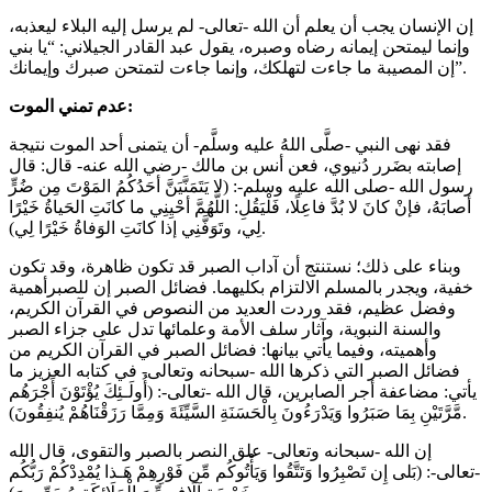
إن الإنسان يجب أن يعلم أن الله -تعالى- لم يرسل إليه البلاء ليعذبه،
وإنما ليمتحن إيمانه رضاه وصبره، يقول عبد القادر الجيلاني: “يا بني
إن المصيبة ما جاءت لتهلكك، وإنما جاءت لتمتحن صبرك وإيمانك”.
عدم تمني الموت:
فقد نهى النبي -صلَّى اللهُ عليه وسلَّم- أن يتمنى أحد الموت نتيجة
إصابته بضَرر دُنيوي، فعن أنس بن مالك -رضي الله عنه- قال: قال
رسول الله -صلى الله عليه وسلم-: (لا يَتَمَنَّيَنَّ أحَدُكُمُ المَوْتَ مِن ضُرٍّ
أصابَهُ، فإنْ كانَ لا بُدَّ فاعِلًا، فَلْيَقُلِ: اللَّهُمَّ أحْيِنِي ما كانَتِ الحَياةُ خَيْرًا
لِي، وتَوَفَّنِي إذا كانَتِ الوَفاةُ خَيْرًا لِي).
وبناء على ذلك؛ نستنتج أن آداب الصبر قد تكون ظاهرة، وقد تكون
خفية، ويجدر بالمسلم الالتزام بكليهما. فضائل الصبر إن للصبرأهمية
وفضل عظيم، فقد وردت العديد من النصوص في القرآن الكريم،
والسنة النبوية، وآثار سلف الأمة وعلمائها تدل على جزاء الصبر
وأهميته، وفيما يأتي بيانها: فضائل الصبر في القرآن الكريم من
فضائل الصبر التي ذكرها الله -سبحانه وتعالى- في كتابه العزيز ما
يأتي: مضاعفة أجر الصابرين، قال الله -تعالى-: (أُولَـئِكَ يُؤْتَوْنَ أَجْرَهُم
مَّرَّتَيْنِ بِمَا صَبَرُوا وَيَدْرَءُونَ بِالْحَسَنَةِ السَّيِّئَةَ وَمِمَّا رَزَقْنَاهُمْ يُنفِقُونَ).
إن الله -سبحانه وتعالى- علق النصر بالصبر والتقوى، قال الله
-تعالى-: (بَلى إِن تَصْبِرُوا وَتَتَّقُوا وَيَأْتُوكُم مِّن فَوْرِهِمْ هَـذا يُمْدِدْكُمْ رَبُّكُم