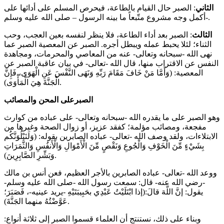
الثاني
: الصبر حال القيام بالطاعة، فيحرص المسلم على أدائها على
أكمل وجه مشروع متّبعاً ما بينه الرسول – صلى الله عليه وسلم-.
الثالث
: الصبر بعد أداء الطاعة، فلا ينظر لنفسه بعين العجب، وحب
الثناء؛ لئلا يحبط عمله ويبطل أجره. الصبر عن المعصية الصبر عما
نهى الله -سبحانه وتعالى- عنه من المعاصي والمحرمات، ومجاهدة
النفس عن الاقتراب منها، قال الله -تعالى- في بيان عاقبة الصبر عن
المعصية: (وَأَمَّا مَنْ خَافَ مَقَامَ رَبِّهِ وَنَهَى النَّفْسَ عَنِ الْهَوَى، فَإِنَّ
الْجَنَّةَ هِيَ الْمَأْوَى).
الصبرعلى المحن والمصائب
وهو الصبر على ما يقدره الله -سبحانه وتعالى- على عباده من كوارث
مفجعة، ومصائب مؤلمة؛ كفقد عزيز، أو زوال الصحة وغيرها من
الابتلاءات، ولقد وصف الله -تعالى- عباده الصابرين بقوله: (وَلَنَبْلُوَنَّكُم
بِشَيْءٍ مِّنَ الْخَوْفِ وَالْجُوعِ وَنَقْصٍ مِّنَ الْأَمْوَالِ وَالْأَنفُسِ وَالثَّمَرَاتِ
وَبَشِّرِ الصَّابِرِينَ).
ووعد الله -تعالى- عباده الصابرين بالأجر العظيم، فعن أنس بن مالك
-رضي الله عنه- قال: سمعت رسول الله -صلى الله عليه وسلم-
يقول: إنَّ اللَّهَ قالَ:(إذا ابْتَلَيْتُ عَبْدِي بحَبِيبَتَيْهِ -يريد عينيه-، فَصَبَرَ؛
عَوَّضْتُهُ منهما الجَنَّةَ).
وبناء على ذلك، نستنتج أن العلماء قسموا الصبر إلى ثلاثة أنواع: