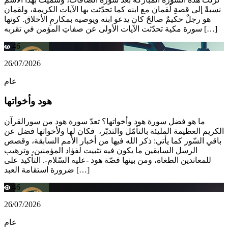
نسبةً إلى قصةِ لُقمان مع ابنه كما تحدّثت بها الآيات الكريمة، ولقمان
هو رجلٌ حكيمٌ صالحٌ كان يدعو ابنه ويوصيه بمكارمِ الأخلاق. كونها
سورة مكية تحدّثت الآيات الأولى عن صفاتِ المؤمن في تقربه […]
46
26/07/2026
عام
هود وأخواتها
ما هو فضل سورة هود وأخواتها؟ تعدّ سورة هود من سورالقرآن
الكريم العظيمة المليئة بالتأمّل والتدبّر، فكان لها ولأخواتها فضل عن
باقي السّور كما يأتي: ذكر الله فيها من أخبار الأمم السابقة، وقصص
الرسل السابقين ما يكون فيه تثبيت لفؤاد المؤمنين، وترهيب
للمعاندين الطغاة، ومن بينها قصّة هود -عليه السّلام-. التأكيد على
ضرورة استقامة العبد […]
46
26/07/2026
عام