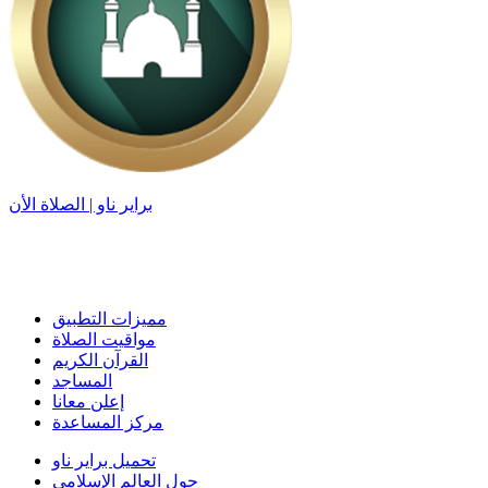
براير ناو | الصلاة الأن
مميزات التطبيق
مواقيت الصلاة
القرآن الكريم
المساجد
إعلن معانا
مركز المساعدة
تحميل براير ناو
حول العالم الإسلامي