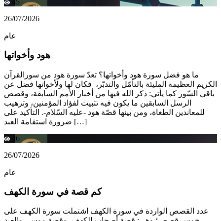
45
26/07/2026
عام
هود وأخواتها
ما هو فضل سورة هود وأخواتها؟ تعدّ سورة هود من سورالقرآن
الكريم العظيمة المليئة بالتأمّل والتدبّر، فكان لها ولأخواتها فضل عن
باقي السّور كما يأتي: ذكر الله فيها من أخبار الأمم السابقة، وقصص
الرسل السابقين ما يكون فيه تثبيت لفؤاد المؤمنين، وترهيب
للمعاندين الطغاة، ومن بينها قصّة هود -عليه السّلام-. التأكيد على
ضرورة استقامة العبد […]
46
26/07/2026
عام
كم قصة في سورة الكهف
عدد القصص الواردة في سورة الكهف اشتملت سورة الكهف على
خمس قصص؛ وهي: قصة أصحاب الكهف، وقصة موسى والعبد