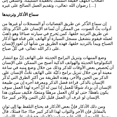
أصحاب الكهف حقيقة التمسُّك بالعقيدة السليمة، والسَّعي إلى
رضوان الله -تعالى-، وتقديم العمل الصالح على غيره […]
سماع الأذكار وترديدها
إن سماع الذِّكر عن طريق الفضائيات أو المسجلات أو غيرها من
أدوات بثِّ الصوت، من الممكن أن تُساعد الإنسان على الذِّكر وذلك
عن طريق الترديد خلفها، كمن يَخرج في سيارته صباحًا وهو ذاهبٌ
لعمله فيقوم بتشغيل مسجل السيارة أو الهاتف على قناة فيها أذكار
الصباح ويبدأ بالترديد خلفها، فهذه الطريق من شأنها أن تُعود الإنسان
على ذكر الله -تعالى- في كُلِّ صباح.
وضع المنبهات وتنزيل البرامج الحديثة على الهاتف إنَّ مع انتشار
التكنولوجيا الحديثة والهواتف الذكية أصبح من الممكن على الإنسان
أن يُخصص بعض الأوقات للذكر وذلك من خلال وضع منبه في ساعة
معينة أو من خلال تنزيل برامج ذكيَّة على الهاتف تحُثُّ الإنسان على
الذكر بين الحين والآخر، وهذه الطريقة من أكثر الطرق التي تُذكِّر
الإنسان بالذكر. قراءة فضل الذكر ومعرفة أجره إن من طبيعة
الإنسان أن يزداد شوقًا للعمل إذا تبين له أنَّ أجره لهذا العمل سوف
يكون باهظاً؛ حتى لو كان العمل مرهقًا ومتعبًا، فكيف سيكون هذا
الإنسان لو عَرف أن العمل قليل لكن الثمن والأجر كبير جدًا.
ومن ذلك الأذكار فإنَّ بعض الأذكار قد يحتاج التلفظ بها إلى ثوانٍ
بالمقابل فإن الأجر والثواب لهذا الذكر كبير جدًا؛ جدًا فمثلًا:، قال
رسول الله -صلى الله عليه وسلم-: (كلمتان خفيفَتان على اللسان،