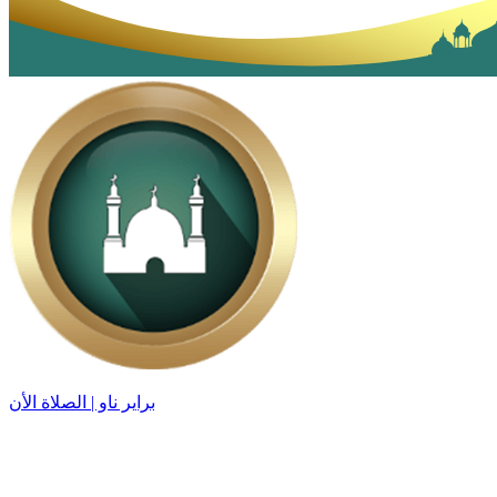
براير ناو | الصلاة الأن