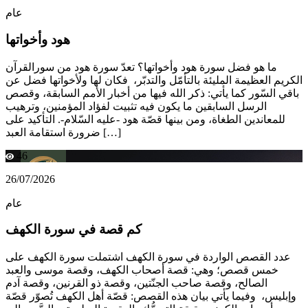
عام
هود وأخواتها
ما هو فضل سورة هود وأخواتها؟ تعدّ سورة هود من سورالقرآن
الكريم العظيمة المليئة بالتأمّل والتدبّر، فكان لها ولأخواتها فضل عن
باقي السّور كما يأتي: ذكر الله فيها من أخبار الأمم السابقة، وقصص
الرسل السابقين ما يكون فيه تثبيت لفؤاد المؤمنين، وترهيب
للمعاندين الطغاة، ومن بينها قصّة هود -عليه السّلام-. التأكيد على
ضرورة استقامة العبد […]
46
26/07/2026
عام
كم قصة في سورة الكهف
عدد القصص الواردة في سورة الكهف اشتملت سورة الكهف على
خمس قصص؛ وهي: قصة أصحاب الكهف، وقصة موسى والعبد
الصالح، وقصة صاحب الجنّتين، وقصة ذو القرنين، وقصة آدم
وإبليس، وفيما يأتي بيان هذه القصص: قصّة أهل الكهف تُصوّر قصّة