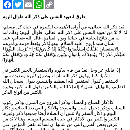
Facebook
Twitter
Email
WhatsApp
Copy
Link
طرق لتعويد النفس على ذكر الله طوال اليوم
يُعد ذكر الله -تعالى- من أُولى الأهميات الكبيرة في حياة كل مسلم،
لذا لا بُدَّ من تعويد النفس على ذكر الله -تعالى- طوال اليوم؛ وذلك لما
له من نتائج إيجابية في حياتنا ويوم القيامة، قال الله -تعالى- على
لسان سيدنا نوح -عليه السلام- وهو يُذكِّر ويَعظُ قومه ويأمرهم
بالاستغفار: (فَقُلْتُ اسْتَغْفِرُوا رَبَّكُمْ إِنَّهُ كَانَ غَفَّارًا * يُرْسِلِ السَّمَاءَ
عَلَيْكُم مِّدْرَارًا* وَيُمْدِدْكُم بِأَمْوَالٍ وَبَنِينَ وَيَجْعَل لَّكُمْ جَنَّاتٍ وَيَجْعَل لَّكُمْ
أَنْهَارًا).
إذًا فالله عز وجل يَعدُ من قام بذكره والاستغفار بالخير الكثير في
الدُّنيا، كما ويكون ذكر الله بأنواع وطرق كثيرة وعديدة منها:
الاستغفار كقول استغفر الله العظيم والتسبيح بقول: سبحان الله
العظيم، والتهليل: بقول لا إله إلا الله، والتكبير: بقول الله أكبر، وغيره
الكثير من أنواع الذكر.
كأذكار الصباح والمساء وذكر الخروج من المنزل وذكر ركوب
السيارة وذكر دخول البيت والمسجد والأذكار التي بعد الصلاة وأذكار
النوم وأذكار السفر ولا تنس أن الصلاة أيضًا جميعها ذكر وغيرها
الكثير والكثير من الأذكار في حياة المسلم اليومية. وهنا لا بُد من
عرض بعض الطرق التي من شأنها أن تساعد نفس المؤمن على
الذكر، وذلك لتجعله ممن صدق فيهم قول الله -تعالى-: (وَالذَّاكِرِينَ