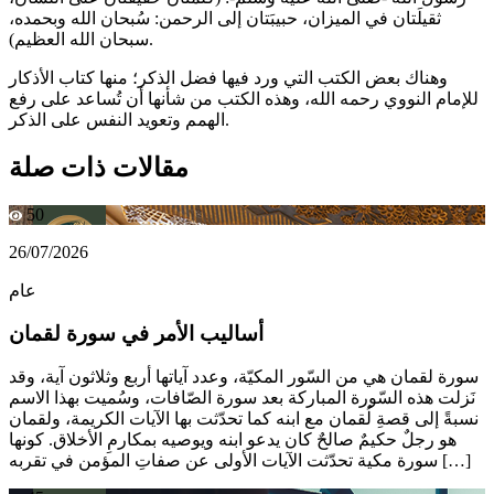
ثقيلَتان في الميزان، حبيبَتان إلى الرحمن: سُبحان الله وبحمده،
سبحان الله العظيم).
وهناك بعض الكتب التي ورد فيها فضل الذكر؛ منها كتاب الأذكار
للإمام النووي رحمه الله، وهذه الكتب من شأنها أن تُساعد على رفع
الهمم وتعويد النفس على الذكر.
مقالات ذات صلة
50
26/07/2026
عام
أساليب الأمر في سورة لقمان
سورة لقمان هي من السّور المكيّة، وعدد آياتها أربع وثلاثون آية، وقد
نَزلت هذه السّورة المباركة بعد سورة الصّافات، وسُميت بهذا الاسم
نسبةً إلى قصةِ لُقمان مع ابنه كما تحدّثت بها الآيات الكريمة، ولقمان
هو رجلٌ حكيمٌ صالحٌ كان يدعو ابنه ويوصيه بمكارمِ الأخلاق. كونها
سورة مكية تحدّثت الآيات الأولى عن صفاتِ المؤمن في تقربه […]