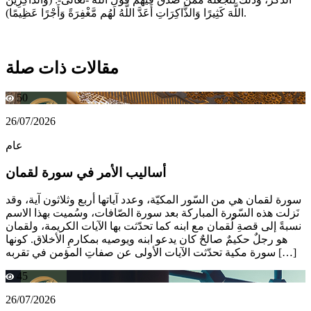
اللَّهَ كَثِيرًا وَالذَّاكِرَاتِ أَعَدَّ اللَّهُ لَهُم مَّغْفِرَةً وَأَجْرًا عَظِيمًا).
مقالات ذات صلة
50
26/07/2026
عام
أساليب الأمر في سورة لقمان
سورة لقمان هي من السّور المكيّة، وعدد آياتها أربع وثلاثون آية، وقد
نَزلت هذه السّورة المباركة بعد سورة الصّافات، وسُميت بهذا الاسم
نسبةً إلى قصةِ لُقمان مع ابنه كما تحدّثت بها الآيات الكريمة، ولقمان
هو رجلٌ حكيمٌ صالحٌ كان يدعو ابنه ويوصيه بمكارمِ الأخلاق. كونها
سورة مكية تحدّثت الآيات الأولى عن صفاتِ المؤمن في تقربه […]
45
26/07/2026