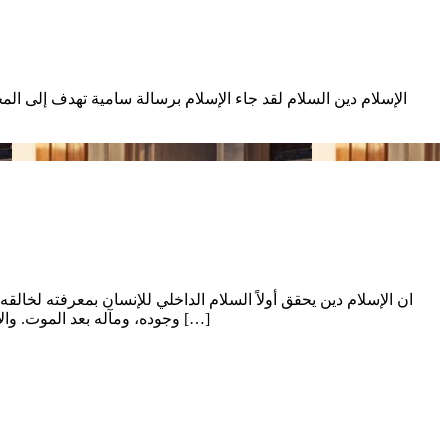
الإسلام دين السلام لقد جاء الإسلام برسالة سامية تهدف إلى المح
ان الإسلام دين يحقق أولاً السلام الداخلي للإنسان بمعرفته لخا
وجوده، ومآله بعد الموت. والإسلام يقدر الحياة، وتحيته سلام، ويحث على السلام، فلا يجوز مقاتلة المسالمين والمدنيين، كما يجب حماية الممتلكات والأطفال والنساء حتى […]