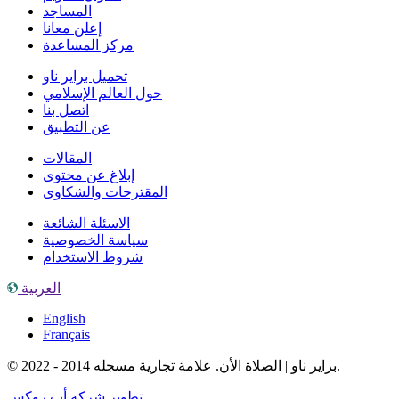
المساجد
إعلن معانا
مركز المساعدة
تحميل براير ناو
حول العالم الإسلامي
اتصل بنا
عن التطبيق
المقالات
إبلاغ عن محتوى
المقترحات والشكاوى
الاسئلة الشائعة
سياسة الخصوصية
شروط الاستخدام
العربية
English
Français
© براير ناو | الصلاة الأن. علامة تجارية مسجله 2014 - 2022.
تطوير شركه أب روكس