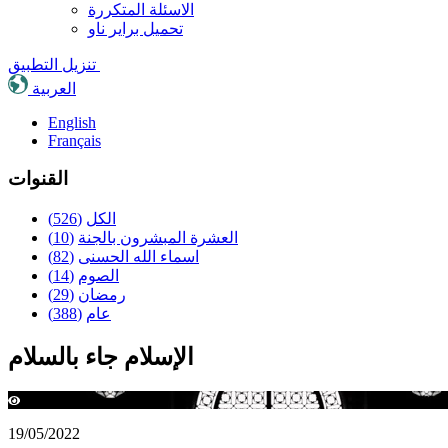
الاسئلة المتكررة
تحميل براير ناو
تنزيل التطبيق
العربية
English
Français
القنوات
الكل
(526)
العشرة المبشرون بالجنة
(10)
اسماء الله الحسنى
(82)
الصوم
(14)
رمضان
(29)
عام
(388)
الإسلام جاء بالسلام
3261
19/05/2022