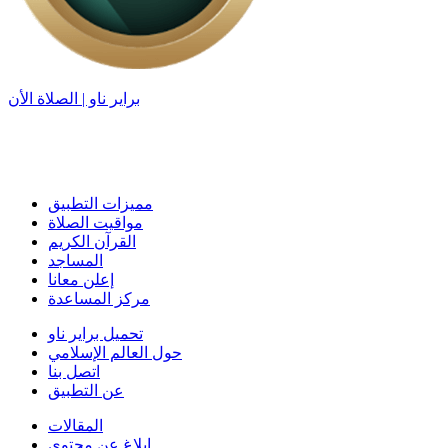
براير ناو | الصلاة الأن
مميزات التطبيق
مواقيت الصلاة
القرآن الكريم
المساجد
إعلن معانا
مركز المساعدة
تحميل براير ناو
حول العالم الإسلامي
اتصل بنا
عن التطبيق
المقالات
إبلاغ عن محتوى