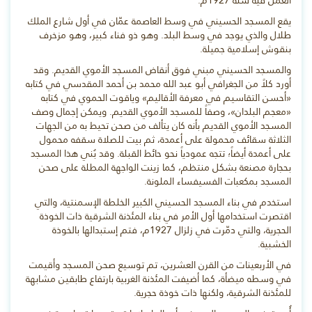
العمل فيه سنة 1927م.
يقع المسجد الحسيني في وسط العاصمة عمّان في أول شارع الملك
طلال والذي يوجد في وسط البلد. وهو ذو فناء كبير، وهو مزخرف
بنقوش إسلامية جميلة.
والمسجد الحسيني مبني فوق أنقاض المسجد الأموي القديم. وقد
أورد كلاً من الجغرافي أبو عبد الله محمد بن أحمد المقدسي في كتابه
«أحسن التقاسيم في معرفة الأقاليم» وياقوت الحموي في كتابه
«معجم البلدان»، وصفاً للمسجد الأموي القديم. ويمكن إجمال وصف
المسجد الأموي القديم بأنه كان يتألف من صحن تحيط به من الجهات
الثلاثة سقائف محمولة على أعمدة، ثم بيت للصلاة سقفه محمول
على أعمدة أيضاً؛ تتجه عمودياً نحو حائط القبلة. وقد بُني هذا المسجد
بحجارة مصنعة بشكل منتظم، كما زينت الواجهة المطلة على صحن
المسجد بمكعبات الفسيفساء الملونة.
استخدم في بناء المسجد الحسيني الكبير الخلطة الإسمنتية، والتي
اقتصرت استخدامها أول الأمر في بناء المئذنة الشرقية ذات الخوذة
الحجرية، والتي دمّرت في زلزال 1927م، فتم إستبدالها بالخوذة
الخشبية.
في الأربعينات من القرن العشرين، تم توسيع صحن المسجد وأقيمت
في وسطه ميضأة، كما أضيفت المئذنة الغربية بارتفاع طابقين مشابهة
للمئذنة الشرقية، ولكنها ذات خوذة حجرية.