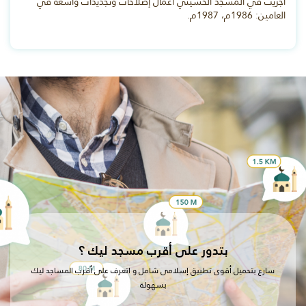
أُجريت في المسجد الحسيني أعمال إصلاحات وتجديدات واسعة في
العامين: 1986م، 1987م.
بتدور على أقرب مسجد ليك ؟
سارع بتحميل أقوى تطبيق إسلامى شامل و اتعرف على أقرب المساجد ليك
بسهولة