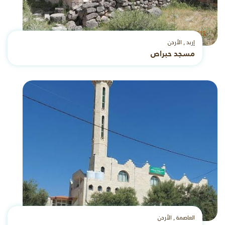
إربد , الأردن
مسجد حبراص
العاصمة , الأردن