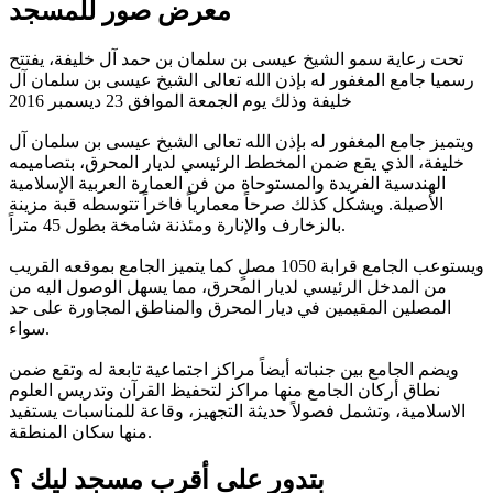
معرض صور للمسجد
تحت رعاية سمو الشيخ عيسى بن سلمان بن حمد آل خليفة، يفتتح
رسميا جامع المغفور له بإذن الله تعالى الشيخ عيسى بن سلمان آل
خليفة وذلك يوم الجمعة الموافق 23 ديسمبر 2016
ويتميز جامع المغفور له بإذن الله تعالى الشيخ عيسى بن سلمان آل
خليفة، الذي يقع ضمن المخطط الرئيسي لديار المحرق، بتصاميمه
الهندسية الفريدة والمستوحاة من فن العمارة العربية الإسلامية
الأصيلة. ويشكل كذلك صرحاً معمارياً فاخراً تتوسطه قبة مزينة
بالزخارف والإنارة ومئذنة شامخة بطول 45 متراً.
ويستوعب الجامع قرابة 1050 مصلٍ كما يتميز الجامع بموقعه القريب
من المدخل الرئيسي لديار المحرق، مما يسهل الوصول اليه من
المصلين المقيمين في ديار المحرق والمناطق المجاورة على حد
سواء.
ويضم الجامع بين جنباته أيضاً مراكز اجتماعية تابعة له وتقع ضمن
نطاق أركان الجامع منها مراكز لتحفيظ القرآن وتدريس العلوم
الاسلامية، وتشمل فصولاً حديثة التجهيز، وقاعة للمناسبات يستفيد
منها سكان المنطقة.
بتدور على أقرب مسجد ليك ؟