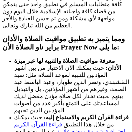
كافة متطلبات المسلم في تطبيق واحد حتى يتمكن
من قضاء كافة واجباته الإسلامية خلال اليوم دون
مواجهة لأي مشكلة ومن ثم حسن العبادة والأجر
العظيم من الله تبارك وتعالى.
ومما يتميز به تطبيق مواقيت الصلاة والأذان
براير ناو الصلاة الأن Prayer Now ما يلي:
معرفة مواقيت الصلاة والتنبيه لها عبر ميزة
الأذان:
حيث يمكنك الآن الاختيار من بين أشهر
المؤذنين للتنبيه لموعد الصلاة مثل: سيد
النقشبندي، ونصر الدين طوبار، وعبد الباسط عبد
الصمد، وغيرهم من أشهر المؤذنين، بل والتبديل
بينهم بحيث تختار لكل صلاة مؤذن مفضل لديك
لمساعدتك على التمتع بأكبر عدد من أصوات
المؤذنين الذين تحبهم.
قراءة القرآن الكريم والاستماع إليه:
حيث يمكنك
من خلال هذا التطبيق
قراءة القرآن الكريم
باحترافية شديدة ووضع علامة
عند الموضع الذي