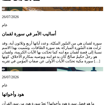
51
26/07/2026
عام
أساليب الأمر في سورة لقمان
سورة لقمان هي من السّور المكيّة، وعدد آياتها أربع وثلاثون آية، وقد
نَزلت هذه السّورة المباركة بعد سورة الصّافات، وسُميت بهذا الاسم
نسبةً إلى قصةِ لُقمان مع ابنه كما تحدّثت بها الآيات الكريمة، ولقمان
هو رجلٌ حكيمٌ صالحٌ كان يدعو ابنه ويوصيه بمكارمِ الأخلاق. كونها
سورة مكية تحدّثت الآيات الأولى عن صفاتِ المؤمن في تقربه […]
45
26/07/2026
عام
هود وأخواتها
ما هو فضل سورة هود وأخواتها؟ تعدّ سورة هود من سورالقرآن