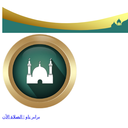
براير ناو | الصلاة الأن