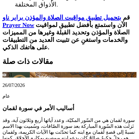
الأذواق المختلفة.
قم
بتحميل تطبيق مواقيت الصلاة والمؤذن براير ناو
الآن واستمتع بأفضل تطبيق لمواقيت
Prayer Now
الصلاة والمؤذن وتحديد القبلة وغيرها من المميزات
والخدمات واستغنِ عن تثبيت العديد من التطبيقات
على هاتفك الذكي.
مقالات ذات صلة
51
26/07/2026
عام
أساليب الأمر في سورة لقمان
سورة لقمان هي من السّور المكيّة، وعدد آياتها أربع وثلاثون آية، وقد
نَزلت هذه السّورة المباركة بعد سورة الصّافات، وسُميت بهذا الاسم
نسبةً إلى قصةِ لُقمان مع ابنه كما تحدّثت بها الآيات الكريمة، ولقمان
هو رجلٌ حكيمٌ صالحٌ كان يدعو ابنه ويوصيه بمكارمِ الأخلاق. كونها