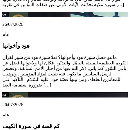
سورة مكية تحدّثت الآيات الأولى عن صفاتِ المؤمن في تقربه […]
45
26/07/2026
عام
هود وأخواتها
ما هو فضل سورة هود وأخواتها؟ تعدّ سورة هود من سورالقرآن
الكريم العظيمة المليئة بالتأمّل والتدبّر، فكان لها ولأخواتها فضل عن
باقي السّور كما يأتي: ذكر الله فيها من أخبار الأمم السابقة، وقصص
الرسل السابقين ما يكون فيه تثبيت لفؤاد المؤمنين، وترهيب
للمعاندين الطغاة، ومن بينها قصّة هود -عليه السّلام-. التأكيد على
ضرورة استقامة العبد […]
46
26/07/2026
عام
كم قصة في سورة الكهف