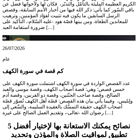
الكريم العظيمة المليئة بالتأمّل والتدبّر، فكان لها ولأخواتها فضل عن
باقي السّور كما يأتي: ذكر الله فيها من أخبار الأمم السابقة، وقصص
الرسل السابقين ما يكون فيه تثبيت لفؤاد المؤمنين، وترهيب
للمعاندين الطغاة، ومن بينها قصّة هود -عليه السّلام-. التأكيد على
ضرورة استقامة العبد […]
46
26/07/2026
عام
كم قصة في سورة الكهف
عدد القصص الواردة في سورة الكهف اشتملت سورة الكهف على
خمس قصص؛ وهي: قصة أصحاب الكهف، وقصة موسى والعبد
الصالح، وقصة صاحب الجنّتين، وقصة ذو القرنين، وقصة آدم
وإبليس، وفيما يأتي بيان هذه القصص: قصّة أهل الكهف تُصوّر قصّة
أصحاب الكهف حقيقة التمسُّك بالعقيدة السليمة، والسَّعي إلى
رضوان الله -تعالى-، وتقديم العمل الصالح على غيره […]
5 نصائح يمكنك الاستعانة بها لإختيار أفضل
تطبيق لمواقيت الصلاة والمؤذن وتحديد