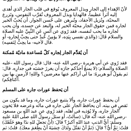
لأنّ الإهداء إلى الجار وبذل المعروف يُوقع في قلب الجار الذي أهدى
إليه أثراً عظيماً، فالهدايا وبذل المعروف تُقرِّب النفوس، وتَزرع
المحبّة، وتُزيل الأحقاد، وتُبرهن على حُسن الجوار. أن يُحبّ الخير
لجاره فمن حقوق الجار محبّة الخير له، والبعد عن حسده، وأن يحب
لجاره ما يحب لنفسه، فقد رُوي عن أَنَسٍ عَنِ النَّبِيِّ عليه الصلاة
والسلام قَالَ: (والذي نفسي بِيَدِه، لا يؤمِنُ عَبدٌ حتى يحِبَّ لِجارهِ- أو
قال لأخيه- ما يحِبُّ لِنَفسِه).
أن يُقدِّم الجار لِجاره كلّ مُساعدة ماديّة مُمكنة
فقد رُوي عن أبي هريرة -رضي الله عنه- قال: قال رسول الله -عليه
الصلاة والسلام: (لا يمنعُ أحدُكم جارَه أن يغرزَ خشبَه في جدارِه. قال:
ثم يقولُ أبو هريرةَ: ما لي أراكم عنها معرضين؟ واللهِ! لأرمين بها بين
أكتافِكم).
أن يَحفظ عورات جاره على المسلم
أن يحفظ عورات جاره، وألا يتتبع عورات جاره، وما قد يكون من
نَقصٍ في بيته. أن يحافظ الجار على جاره في ماله وعرضه فلا يَخون
الجار جاره، ولا يُؤذيه في أهله، فقد رُوي عن عبد الله بن مسعود
-رضي الله عنه- أنّه قال: (سألتُ، أو سئلَ رسولُ اللهِ صلَّى اللهُ عليهِ
وسلَّمَ: أيُّ الذنبِ عندَ اللهِ أكبرُ؟ قالَ: (أنْ تجعلَ للهِ ندًا وهوَ خَلَقَكَ)
قلتُ: ثمَّ أيُّ؟ قالَ: (ثمَّ أنْ تقتُلَ ولدَكَ خِشيَةَ أنْ يطْعَمَ معكَ). قلتُ: ثم