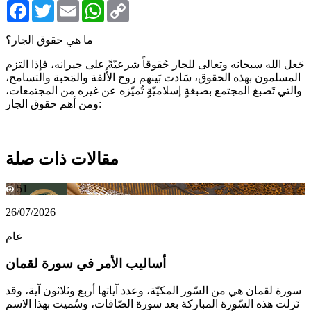
Facebook
Twitter
Email
WhatsApp
Copy
Link
ما هي حقوق الجار؟
جَعل الله سبحانه وتعالى للجار حُقوقاً شرعيّةً على جيرانه، فإذا التزم
المسلمون بهذه الحقوق، سَادت بَينهم روح الأُلفة والمَحبة والتسامح،
والتي تَصبغ المجتمع بصبغةٍ إسلاميّةٍ تُميّزه عن غيره من المجتمعات،
ومن أهم حقوق الجار:
مقالات ذات صلة
51
26/07/2026
عام
أساليب الأمر في سورة لقمان
سورة لقمان هي من السّور المكيّة، وعدد آياتها أربع وثلاثون آية، وقد
نَزلت هذه السّورة المباركة بعد سورة الصّافات، وسُميت بهذا الاسم