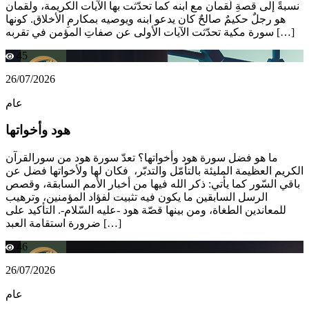
نسبةً إلى قصةِ لُقمان مع ابنه كما تحدّثت بها الآيات الكريمة، ولقمان
هو رجلٌ حكيمٌ صالحٌ كان يدعو ابنه ويوصيه بمكارمِ الأخلاق. كونها
سورة مكية تحدّثت الآيات الأولى عن صفاتِ المؤمن في تقربه […]
45
26/07/2026
عام
هود وأخواتها
ما هو فضل سورة هود وأخواتها؟ تعدّ سورة هود من سورالقرآن
الكريم العظيمة المليئة بالتأمّل والتدبّر، فكان لها ولأخواتها فضل عن
باقي السّور كما يأتي: ذكر الله فيها من أخبار الأمم السابقة، وقصص
الرسل السابقين ما يكون فيه تثبيت لفؤاد المؤمنين، وترهيب
للمعاندين الطغاة، ومن بينها قصّة هود -عليه السّلام-. التأكيد على
ضرورة استقامة العبد […]
46
26/07/2026
عام