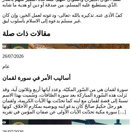
الذّي يستطيع عليه المسلم، من صدقة أو دين أو هدية ما شابه.
كفّ الأذى عنه. تذكيره بالله -تعالى- ودعوته لعمل الخير، وإن كان
غير مسلم يدعوه إلى الاسلام بأسلوب لبق.
مقالات ذات صلة
51
26/07/2026
عام
أساليب الأمر في سورة لقمان
سورة لقمان هي من السّور المكيّة، وعدد آياتها أربع وثلاثون آية، وقد
نَزلت هذه السّورة المباركة بعد سورة الصّافات، وسُميت بهذا الاسم
نسبةً إلى قصةِ لُقمان مع ابنه كما تحدّثت بها الآيات الكريمة، ولقمان
هو رجلٌ حكيمٌ صالحٌ كان يدعو ابنه ويوصيه بمكارمِ الأخلاق. كونها
سورة مكية تحدّثت الآيات الأولى عن صفاتِ المؤمن في تقربه […]
45
26/07/2026