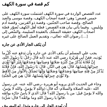
كم قصة في سورة الكهف
عدد القصص الواردة في سورة الكهف اشتملت سورة الكهف على
خمس قصص؛ وهي: قصة أصحاب الكهف، وقصة موسى والعبد
الصالح، وقصة صاحب الجنّتين، وقصة ذو القرنين، وقصة آدم
وإبليس، وفيما يأتي بيان هذه القصص: قصّة أهل الكهف تُصوّر قصّة
أصحاب الكهف حقيقة التمسُّك بالعقيدة السليمة، والسَّعي إلى
رضوان الله -تعالى-، وتقديم العمل الصالح على غيره […]
أن يَكف الجار الأذى عن جاره
يجب على المسلم أن يكف الأذى عن جاره وأن يَدفع عنه كُلّ ما
يُؤذيه، فعَنْ أَبِي هُرَيْرَةَ رضي الله عنه: (أنه قَالَ رَجُلٌ: يَا رَسُولَ اللَّهِ،
إِنَّ فُلانَةَ يُذْكَرُ مِنْ كَثْرَةِ صَلاتِهَا وَصِيَامِهَا وَصَدَقَتِهَا غَيْرَ أَنَّهَا تُؤْذِي
جِيرَانَهَا بِلِسَانِهَا، قَالَ: هِيَ فِي النَّارِ، قَالَ: يَا رَسُولَ اللَّهِ، فَإِنَّ فُلانَةَ
يُذْكَرُ مِنْ قِلَّةِ صِيَامِهَا وَصَدَقَتِهَا وَصَلاتِهَا وَإِنَّهَا تَصَدَّقُ بِالأَثْوَارِ مِنَ الأَقِطِ
وَلا تُؤْذِي جِيرَانَهَا بِلِسَانِهَا، قَالَ: هِيَ فِي الْجَنَّةِ).
وجاء في الحديث الذي يرويه أبو هريرة -رضي الله عنه- عن رسول
الله -عليه الصلاة والسلام- أنّه قال: (واللهِ لا يؤمنُ، والله لا يؤمنُ،
والله لا يؤمنُ قيل: من يا رسولَ اللهِ؟ قال: الذي لا يأمنُ جارُه بوائقَه
قالوا يا رسولَ اللهِ وما بوائقُه؟ قال: شرُّه).
أن يُهدي الجار إلى جاره ويَبذل له المعروف