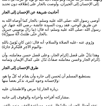
إلى الإحسان إلى الجيران، وأوصت بالجار على إطلاقه دون تحديد.
أحاديث شريفة عن الإحسان إلى الجار
أوصى رسول الله -صلى الله عليه وسلم- بالجار كما أوصاه الله به
عن طريق الوحي، فقد روت السيدة عائشة -رضي الله عنهاـ عن
رسول الله -صلى الله عليه وسلم- أنه قال: (ما زالَ يوصيني جبريلُ
بالجارِ حتَّى ظنَنتُ أنَّهُ سيورِّثُهُ).
ورُوي عنه -عليه الصلاة والسلام- أنه قال: (مَن كان يُؤمِنُ باللهِ
واليومِ الآخِرِ فلْيُكرِمْ جارَهُ)،
وهذا يَدُلّ على فَضل إكرام الجار، وعلى فَضل حسن معاملته، وأن
إكرام الجار وحُسن معاملته صفاتٌ تَدُل على كمال الإيمان وتمامه.
طرق الإحسان إلى الجار
يستطيع المسلم أن يُحسن إلى جاره وأن يقدّم له كلّ ما هو،
ولإحسانه وجوه كثيرة، نذكر بعضاً منها:
زيارة الجار إذا مرض والاطمئنان عليه.
مشاركته أفراحه وأحزانه والوقوف إلى جانبه.
تفقد أحوال الجيران والسّؤال عنهم. مساعدة الفقير منهم بالقدر