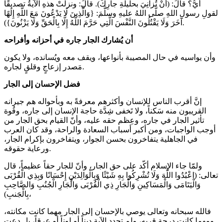
أيُّ؟ قالَ: (أنْ تُزانِيَ بحليلةِ جارِكَ). قالَ: ونزلَتْ هذهِ الآيةُ تصديقًا
لقولِ رسولِ اللهِ صلَّى اللهُ عليهِ وسلَّمَ: {وَالَّذِينَ لَا يَدْعُونَ مَعَ اللَّهِ إِلَٰهًا
آخَرَ وَلَا يَقْتُلُونَ النَّفْسَ الَّتِي حَرَّمَ اللَّهُ إِلَّا بِالْحَقِّ وَلَا يَزْنُونَ}).
أن يُشارك الجار جاره في أحزانه وأفراحه
وأن يواسيه في حال المصيبة بأنواعها، ويقف معه ويُسانده، ولا يكون
مَصدر إزعاجٍ وقلقٍ لجاره.
فضل الإحسان إلى الجار
إنَّ أقرب الناس للإنسان وأكثرهم معرفةً به وبأحواله هم جيرانه
القريبون منه سَكناً، ولا تَخفى شِدَّة حاجة الإنسان إلى جاره، وقُوة
تأثير الجار في جاره، وعِظم حقه عليه، وأنّ القيام بحق الجار من
أوجب الواجبات، ومن أكبر أسباب السعادة والراحة، وقد كان العرب
في الجاهلية يتفاخرون بحسن الجوار، ويتفاخرون بإكرام الجار،
ورعاية حقوقه.
ولمّا جاء الإسلام أكّد على حق الجار، وأنّ للجار حقاً عظيماً، قال
تعالى: (اعْبُدُوا اللَّهَ وَلَا تُشْرِكُوا بِهِ شَيْئًا وَبِالْوَالِدَيْنِ إِحْسَانًا وَبِذِي الْقُرْبَى
وَالْيَتَامَى وَالْمَسَاكِينِ وَالْجَارِ ذِي الْقُرْبَى وَالْجَارِ الْجُنُبِ وَالصَّاحِبِ
بِالْجَنبِ)،
فالله سبحانه وتعالى يوصي بالإحسان إلى الجار مهما كانت مكانته،
ومهما كانت درجة قربه، ولم تحدد الآية ديناً أو لوناً أو عرقاً، بل دعت