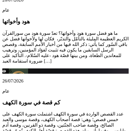
عام
هود وأخواتها
ما هو فضل سورة هود وأخواتها؟ تعدّ سورة هود من سورالقرآن
الكريم العظيمة المليئة بالتأمّل والتدبّر، فكان لها ولأخواتها فضل عن
باقي السّور كما يأتي: ذكر الله فيها من أخبار الأمم السابقة، وقصص
الرسل السابقين ما يكون فيه تثبيت لفؤاد المؤمنين، وترهيب
للمعاندين الطغاة، ومن بينها قصّة هود -عليه السّلام-. التأكيد على
ضرورة استقامة العبد […]
46
26/07/2026
عام
كم قصة في سورة الكهف
عدد القصص الواردة في سورة الكهف اشتملت سورة الكهف على
خمس قصص؛ وهي: قصة أصحاب الكهف، وقصة موسى والعبد
الصالح، وقصة صاحب الجنّتين، وقصة ذو القرنين، وقصة آدم
وإبليس، وفيما يأتي بيان هذه القصص: قصّة أهل الكهف تُصوّر قصّة