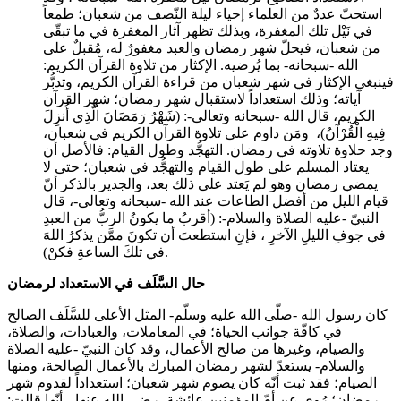
استحبّ عددٌ من العلماء إحياء ليلة النّصف من شعبان؛ طمعاً
في نَيْل تلك المغفرة، وبذلك تظهر آثار المغفرة في ما تبقّى
من شعبان، فيحلّ شهر رمضان والعبد مغفورٌ له، مُقبلٌ على
الله -سبحانه- بما يُرضيه. الإكثار من تلاوة القرآن الكريم:
فينبغي الإكثار في شهر شعبان من قراءة القرآن الكريم، وتدبُّر
آياته؛ وذلك استعداداً لاستقبال شهر رمضان؛ شهر القرآن
الكريم، قال الله -سبحانه وتعالى-: (شَهْرُ رَمَضَانَ الَّذِي أُنزِلَ
فِيهِ الْقُرْآنُ)، ومَن داوم على تلاوة القرآن الكريم في شعبان،
وجد حلاوة تلاوته في رمضان. التهجُّد وطول القيام: فالأصل أن
يعتاد المسلم على طول القيام والتهجُّد في شعبان؛ حتى لا
يمضي رمضان وهو لم يَعتد على ذلك بعد، والجدير بالذكر أنّ
قيام الليل من أفضل الطاعات عند الله -سبحانه وتعالى-، قال
النبيّ -عليه الصلاة والسلام-: (أقربُ ما يكونُ الربُّ من العبدِ
في جوفِ الليلِ الآخرِ ، فإنِ استطعتَ أن تكونَ ممَّن يذكرُ اللهَ
في تلكَ الساعةِ فكنْ).
حال السَّلَف في الاستعداد لرمضان
كان رسول الله -صلّى الله عليه وسلّم- المثل الأعلى للسَّلَف الصالح
في كافّة جوانب الحياة؛ في المعاملات، والعبادات، والصلاة،
والصيام، وغيرها من صالح الأعمال، وقد كان النبيّ -عليه الصلاة
والسلام- يستعدّ لشهر رمضان المبارك بالأعمال الصالحة، ومنها
الصيام؛ فقد ثبت أنّه كان يصوم شهر شعبان؛ استعداداً لقدوم شهر
رمضان؛ رُوي عن أمّ المؤمنين عائشة -رضي الله عنها-، أنّها قالت: