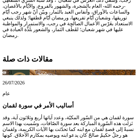
رجب، وسَقْي ذلك الغرس في شعبان"، وقد شبه السَّرِيُّ السَّقْطِي
-رحمه الله- العام بالشجرة، والشهور بالفروع، والأيّام بالأغصان،
والساعات بالأوراق، وأنفاس العبد بالثمار، وبيّن أنّ شهر رجب أيّام
توريقها، وشعبان أيّام تفريعها، ورمضان أيّام قَطفها؛ ولذلك ينبغي
الاستعداد بغَرْس الأعمال الصالحة في رجب، والاستمرار والمواظبة
عليها في شهر شعبان؛ لقَطْف الثمار، والشعور بلَذّة العبادة في
رمضان.
مقالات ذات صلة
51
26/07/2026
عام
أساليب الأمر في سورة لقمان
سورة لقمان هي من السّور المكيّة، وعدد آياتها أربع وثلاثون آية، وقد
نَزلت هذه السّورة المباركة بعد سورة الصّافات، وسُميت بهذا الاسم
نسبةً إلى قصةِ لُقمان مع ابنه كما تحدّثت بها الآيات الكريمة، ولقمان
هو رجلٌ حكيمٌ صالحٌ كان يدعو ابنه ويوصيه بمكارمِ الأخلاق. كونها