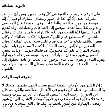
التوبة الصادقة:
على الرغم من وجوب التوبة في كلّ وقتٍ وحينٍ، ومن أيّ ذنبٍ قد
يقترفه العبد، إلّا أنّها تُعَدّ في شهر رمضان المبارك أوجب؛ إذ إنّه
موسمٌ من مواسم الخير والطاعات، وفي الحقيقة فإنّ المعاصي
والذنوب تُعَدّ سبباً لعدم التوفيق إلى الطاعات والعبادات، وقد يُحرَم
المرء بسببها لَذّة القُرب من الله، والالتزام بأوامره، فقد كان يُقال
للحسن: "لا نستطيع قيام الليل"، فيقول: "قيّدتك خطاياك"، وكان
بعض السَّلف يقولون: "حُرمت قيام الليل سنةً؛ بذنبٍ عملته"، وقال
الفضيل بن عيّاض -رحمه الله-: "إذا كنت لا تستطيع قيام الليل،
وصيام النهار؛ فاعلم أنّك محبوسٌ، قد قيّدتك ذنوبك"، ولذلك ينبغي
استقبال شهر رمضان المبارك؛ بتجديد التوبة، ومراعاة شروطها،
وهي: الندم، والعزم على عدم الرجوع إلى الذنب، وإعادة الحقوق إلى
أهلها، بالإضافة إلى كثرة الاستغفار، وسؤال الله -سبحانه وتعالى-
القبول.
معرفة قيمة الوقت:
إذ إنّ الكثير من الأوقات الثمينة تضيع بسبب الجهل بقيمتها؛ ولذلك لا
بدّ للمسلم من اغتنام كلّ دقيقةٍ في الأعمال الصالحة، والقُربات، قال
ابن الجوزيّ -رحمه الله-: "ينبغي للإنسان أن يعرف شرف وقيمة
وقته؛ فلا يضيّع فيه لحظةً في غير قُربةٍ"، وتجدر الإشارة إلى أنّ شهر
رمضان المبارك من أثمن اللحظات، فقد قَال الله -سبحانه وتعالى-