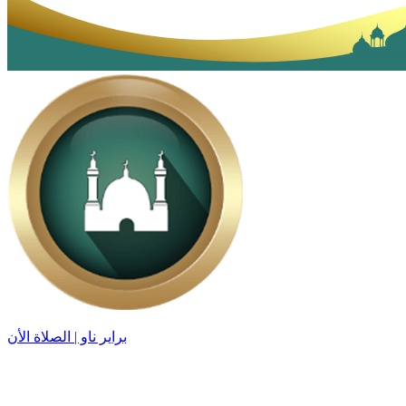
براير ناو | الصلاة الأن