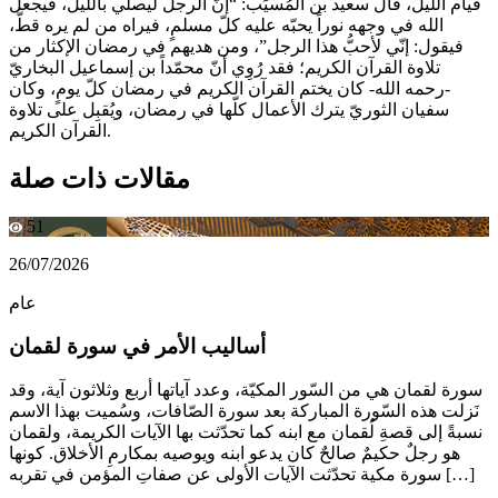
قيام الليل، قال سعيد بن المُسيِّب: “إنّ الرجل ليصلّي بالليل، فيجعل
الله في وجهه نوراً يحبّه عليه كلّ مسلمٍ، فيراه من لم يره قطّ،
فيقول: إنّي لأحبُّ هذا الرجل”، ومن هديهم في رمضان الإكثار من
تلاوة القرآن الكريم؛ فقد رُوِي أنّ محمّداً بن إسماعيل البخاريّ
-رحمه الله- كان يختم القرآن الكريم في رمضان كلّ يومٍ، وكان
سفيان الثوريّ يترك الأعمال كلّها في رمضان، ويُقبِل على تلاوة
القرآن الكريم.
مقالات ذات صلة
51
26/07/2026
عام
أساليب الأمر في سورة لقمان
سورة لقمان هي من السّور المكيّة، وعدد آياتها أربع وثلاثون آية، وقد
نَزلت هذه السّورة المباركة بعد سورة الصّافات، وسُميت بهذا الاسم
نسبةً إلى قصةِ لُقمان مع ابنه كما تحدّثت بها الآيات الكريمة، ولقمان
هو رجلٌ حكيمٌ صالحٌ كان يدعو ابنه ويوصيه بمكارمِ الأخلاق. كونها
سورة مكية تحدّثت الآيات الأولى عن صفاتِ المؤمن في تقربه […]