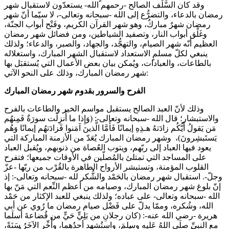
وقد كان السَّلَف الصالح -رحمهم الله- يستعدّون لاستقبال شهر
رمضان بالدعاء، والتضرُّع إلى الله -سبحانه وتعالى-، لا سيّما أنّ شهر
رمضان شهرٌ مباركٌ، وهو شهر القرآن الكريم، وفَتْح أبواب الجنّة،
وغَلْق أبواب النار، وتصفيد الشياطين، ومن فضائل شهر رمضان
العظيم أنّه شهر الصيام، والتهجُّد، والجهاد، والصبر، والدعاء؛ ولذلك
ينبغي لكلّ مسلمٍ الاستعداد لاستقبال الشهر المبارك، واستغلاله
بالطاعات، والعبادات، ويُمكن بيان بعض الأعمال التي يُستقبَل بها
شهر رمضان المبارك، وذلك على النحو الآتي:
الفرح والسرور بقدوم شهر رمضان المبارك
وذلك لأنّ العبد الصالح يستقبل مواسم الخير والطاعات بالفرح
والاستبشار؛ قال الله -سبحانه وتعالى-: (وَإِذا ما أُنزِلَت سورَةٌ فَمِنهُم
مَن يَقولُ أَيُّكُم زادَتهُ هـذِهِ إيمانًا فَأَمَّا الَّذينَ آمَنوا فَزادَتهُم إيمانًا وَهُم
يَستَبشِرونَ)، وشهر رمضان المبارك يُعَدّ من الأزمنة المباركة التي
يعود فيها العباد إلى ربّهم، ويتوب العُصاة من ذنوبهم، ويُقبل العباد
على المساجد التي تمتلئ بالمُصلّين في الأوقات جميعها؛ فتفرح
القلوب المؤمنة، وتستبشر الأرواح الطاهرة بالقُرْب من ربّها -عزّ
وجلّ-. استقبال شهر رمضان بالحَمْد والشُّكر لله -سبحانه وتعالى-: إذ
إنّ بلوغ شهر رمضان المبارك، وصيامه من أعظم النِّعم التي مَنّ بها
الله -سبحانه وتعالى- على عباده؛ ولذلك ينبغي للعبد الإكثار من حَمْد
الله، وشُكره، وممّا يدلّ على فَضْل صيام رمضان ما رُوي عن أبي
هريرة -رضي الله عنه-: (كان رجلانِ من بَلِيٍّ حَيٍّ من قُضاعةَ أسلَما
مع النبيِّ صلَى اللهُ عَليهِ وسلمَ، واستُشهد أحدُهما، وأُخِّر الآخَرُ سَنَةً،