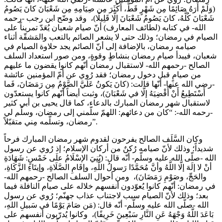
(وَلَمْ أَرَهُ صَائِمًا مِن شَهْرٍ قَطُّ، أَكْثَرَ مِن صِيَامِهِ مِن شَعْبَانَ كانَ يَصُومُ
شَعْبَانَ كُلَّهُ، كانَ يَصُومُ شَعْبَانَ إلَّا قَلِيلًا)، وقد وضّح ابن رجب -رحمه
الله- في كتابه (لطائف المعارف) أنّ صيام شعبان يُعَدّ تمريناً على
الصيام في رمضان؛ وذلك حتى لا يشعر الصائم بالتعب والمَشقّة أثناء
صيامه رمضان، بالإضافة إلى أنّ الصائم يجد حلاوة الصيام في
شعبان، فيبدأ صيام رمضان بنشاطٍ وقوةٍ، ومن صور استعداد السلف
الصالح -رحمهم الله- لاستقبال رمضان أنّهم كانوا يقضون ما عليهم
من صيامٍ قبل دخول رمضان؛ فقد رُوي عن أمّ المؤمنين عائشة
-رضي الله عنها- أنّها قالت: (كانَ يَكونُ عَلَيَّ الصَّوْمُ مِن رَمَضَانَ، فَما
أَسْتَطِيعُ أَنْ أَقْضِيَهُ إلَّا في شَعْبَانَ)، وثبت أيضاً أنّهم كانوا يستعدّون
لاستقبال شهر رمضان المبارك بالدعاء، كما قال يحيى بن أبي كثير
-رحمه الله-: “كان من دعائهم: اللهمّ سلّمني إلى رمضان، وسلّم لي
رمضان، وتسلّمه مِني متقبّلاً”.
وكان السَّلَف الصالح يفرحون لقدوم شهر رمضان المبارك فرحاً
شديداً؛ وذلك لأنّ صيامه رُكنٌ من أركان الإسلام؛ إذ رُوي عن رسول
الله -صلّى الله عليه وسلّم- أنّه قال: (بُنِيَ الإسْلَامُ علَى خَمْسٍ: شَهَادَةِ
أنْ لا إلَهَ إلَّا اللَّهُ وأنَّ مُحَمَّدًا رَسولُ اللَّهِ، وإقَامِ الصَّلَاةِ، وإيتَاءِ الزَّكَاةِ،
والحَجِّ، وصَوْمِ رَمَضَانَ)، ومن أحوال السلف الصالح -رحمهم الله-
في رمضان: أنّهم كانوا يُعوّدون أنفسهم خلاله على صيام النافلة فيما
بعد؛ وذلك لأنّ الصيام سبب لاجتناب عذاب جهنّم؛ رُوي عن رسول
الله -صلّى الله عليه وسلّم- أنّه قال: (مَن صَامَ يَوْمًا في سَبيلِ اللهِ،
بَاعَدَ اللَّهُ وَجْهَهُ عَنِ النَّارِ سَبْعِينَ خَرِيفًا)، وكانوا يُدرّبون أنفسهم على