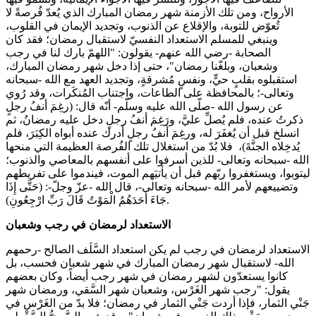
الأرواح، ومن تلك الأزمنة شهر رمضان المبارك الذي يُعدّ فُرصةً لا
تُعوّض للتوبة، والإقلاع عن الذنوب، وتجديد الإيمان في القلوب،
وينبغي للمسلم الاستعداد النفسيّ لاستقبال رمضان؛ فقد كان
الصحابة -رضي الله عنهم- يقولون: "اللهمّ بارك لنا في رجب
وشعبان، وبلغّنا رمضان"، حتى إذا دخل شهر رمضان المبارك،
استقبلوه بقلبٍ حيٍّ، ونفسٍ مُشرقةٍ، وتجديد العهد مع الله -سبحانه
وتعالى-؛ بالمحافظة على الطاعات، واجتناب المُنكَرات، وقد رُوي
عن رسول الله -صلّى الله عليه وسلّم- أنّه قال: (رغِمَ أنفُ رجلٍ
ذكرتُ عنده، فلم يُصلِّ عليَّ، ورَغِمَ أنفُ رجلٍ دخل عليه رمضانُ، ثم
انسلخ قبل أن يُغفَرَ له، ورغِمَ أنفُ رجلٍ أدرك عنده أبواه الكِبَرَ، فلم
يُدخِلاه الجنَّةَ)، فلا بُدّ من استغلال تلك الفُرصة العظيمة التي منحها
الله -سبحانه وتعالى- للذين أسرفوا على أنفسهم بالمعاصي والذنوب؛
ليتوبوا، ويستغفروا ربّهم قبل أن يأتيَهم الموت، فيندموا على تفريطهم
وتضييعهم لأمر الله -سبحانه وتعالى-، قال الله -عزّ وجلّ-: (حَتَّى إِذَا
جَاءَ أَحَدَهُمُ الْمَوْتُ قَالَ رَبِّ ارْجِعُونِ).
الاستعداد لرمضان في رجب وشعبان
الاستعداد لرمضان في رجب لم يكن استعداد السَّلَف الصالح -رحمهم
الله- لاستقبال شهر رمضان المبارك في شهر شعبان فحسب، بل
كانوا يستعدّون لشهر رمضان في شهر رجب أيضاً، وكان بعضهم
يقول: "رجب شهر الغَرْس، وشعبان شهر السَّقي، ورمضان شهر
جَنْي الثمار، فإذا أردت جَنْي الثمار في رمضان؛ فلا بدّ من الغَرْس في