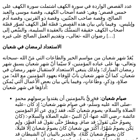
عدد القصص الواردة في سورة الكهف اشتملت سورة الكهف على
خمس قصص؛ وهي: قصة أصحاب الكهف، وقصة موسى والعبد
الصالح، وقصة صاحب الجنّتين، وقصة ذو القرنين، وقصة آدم
وإبليس، وفيما يأتي بيان هذه القصص: قصّة أهل الكهف تُصوّر قصّة
أصحاب الكهف حقيقة التمسُّك بالعقيدة السليمة، والسَّعي إلى
رضوان الله -تعالى-، وتقديم العمل الصالح على غيره […]
الاستعداد لرمضان في شعبان
يُعَدّ شهر شعبان من مواسم الخير والطاعات التي مَنّ الله -سبحانه
وتعالى- بها على عباده المؤمنين، لا سيّما أنّ شهر شعبان يسبق شهر
رمضان المبارك؛ ولذلك ينبغي الاستعداد لاستقبال شهر رمضان في
شعبان، كما أنّ شهر شعبان بابٌ للوفاء بعهود المؤمنين مع الله؛ من
صلاةٍ، وذِكرٍ، وطاعاتٍ، وفيما يأتي بيان بعض الأعمال التي يُمكن
أداؤها في شهر شعبان:
صيام شعبان
: فحَريٌّ بالمؤمنين أن يقتدوا برسولهم محمدٍ
-صلى الله عليه وسلّم- في صيام شهر شعبان؛ إذ كان -عليه
الصلاة والسلام- يصوم شعبان كلّه، فقد رُوي عن أمّ المؤمنين
عائشة -رضي الله عنها- أنّ النبيّ -عليه الصلاة والسلام-: (كانَ
يصومُ حتَّى نَقولَ: قد صامَ. ويفطرُ حتَّى نقولَ قد أفطرَ، ولم
يَكُن يصومُ شَهْرًا، أَكْثرَ من شعبانَ كانَ يصومُ شعبانَ إلَّا قليلًا،
كانَ يصومُ شعبانَ كُلَّهُ)، والجدير بالبيان أنّ الشيطان قد
يُوسوس للعبد بأنّ صوم شعبان سيُضعف هِمّته لصيام رمضان،