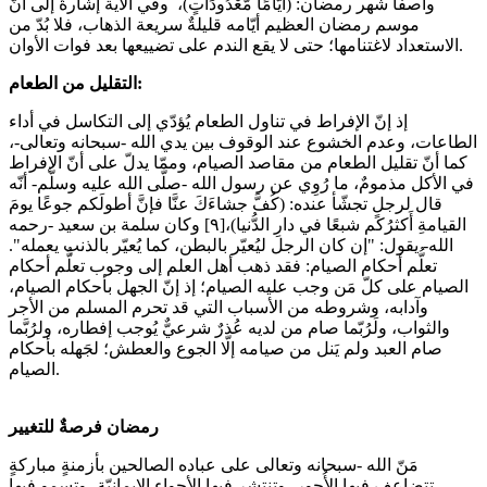
واصفاً شهر رمضان: (أَيَّامًا مَّعْدُودَاتٍ)، وفي الآية إشارةٌ إلى أنّ
موسم رمضان العظيم أيّامه قليلةٌ سريعة الذهاب، فلا بُدّ من
الاستعداد لاغتنامها؛ حتى لا يقع الندم على تضييعها بعد فوات الأوان.
التقليل من الطعام:
إذ إنّ الإفراط في تناول الطعام يُؤدّي إلى التكاسل في أداء
الطاعات، وعدم الخشوع عند الوقوف بين يدي الله -سبحانه وتعالى-،
كما أنّ تقليل الطعام من مقاصد الصيام، وممّا يدلّ على أنّ الإفراط
في الأكل مذمومٌ، ما رُوِي عن رسول الله -صلّى الله عليه وسلّم- أنّه
قال لرجلٍ تجشّأ عنده: (كُفَّ جشاءَكَ عنَّا فإنَّ أطولَكم جوعًا يومَ
القيامةِ أَكثرُكم شبعًا في دارِ الدُّنيا)،[٩] وكان سلمة بن سعيد -رحمه
الله- يقول: "إن كان الرجل ليُعيّر بالبطن، كما يُعيّر بالذنب يعمله".
تعلُّم أحكام الصيام: فقد ذهب أهل العلم إلى وجوب تعلُّم أحكام
الصيام على كلّ مَن وجب عليه الصيام؛ إذ إنّ الجهل بأحكام الصيام،
وآدابه، وشروطه من الأسباب التي قد تحرم المسلم من الأجر
والثواب، ولَرُبّما صام من لديه عُذرٌ شرعيٌّ يُوجب إفطاره، ولرُبَّما
صام العبد ولم يَنل من صيامه إلّا الجوع والعطش؛ لجَهله بأحكام
الصيام.
رمضان فرصةٌ للتغيير
مَنّ الله -سبحانه وتعالى على عباده الصالحين بأزمنةٍ مباركةٍ
تتضاعف فيها الأُجور، وتنتشر فيها الأجواء الإيمانيّة، وتسمو فيها