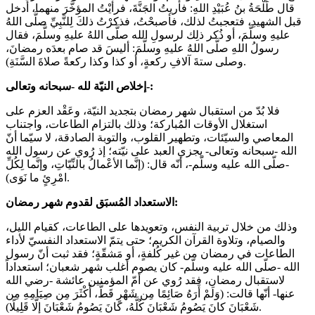
قال طَلْحَةُ بنُ عُبَيْدِ اللهِ: فأُريتُ الجَنَّةَ، فرأيْتُ المؤخَّرَ منهما، أُدخل
قبل الشهيدِ، فتعجبتُ لذلك، فأصبحْتُ، فذكرْتُ ذلكَ لِلنَّبِيِّ صلَّى اللهُ
عليهِ وسلَّمَ، أو ذُكر ذلِك لرسولِ الله صلَّى اللهُ عليهِ وسلَّمَ، فقال
رسولُ اللهِ صلَّى اللهُ عليهِ وسلَّمَ: أليسَ قد صام بعدَه رمضانَ،
وصلى ستةَ آلافِ ركعةٍ، أو كذا وكذا ركعةً صلاةَ السَّنَةِ).
إخلاص النيّة لله -سبحانه وتعالى-:
فلا بُدّ من استقبال شهر رمضان بتجديد النيّة، وعَقْد العزم على
استغلال الأوقات المُباركة؛ وذلك بالتزام الطاعات، واجتناب
المعاصي والسيّئات، وتطهير القلوب، والتوبة الصادقة، لا سيّما أنّ
الله -سبحانه وتعالى- يجزي العبد على نيّته؛ إذ رُوي عن رسول الله
-صلّى الله عليه وسلّم-، أنّه قال: (إنَّما الأعْمالُ بالنِّيّاتِ، وإنَّما لِكُلِّ
امْرِئٍ ما نَوَى).
الاستعداد المُسبَق لقدوم شهر رمضان:
وذلك من خلال تربية النفس، وتعويدها على الطاعات، كقيام الليل،
والصيام، وتلاوة القرآن الكريم؛ حتى يتمّ الاستعداد النفسيّ لأداء
الطاعات في رمضان من غير كُلفةٍ، أو مَشقّةٍ؛ فقد ثبت أنّ رسول
الله -صلّى الله عليه وسلّم- كان يصوم أغلب شهر شعبان؛ استعداداً
لاستقبال رمضان، فقد رُوي عن أمّ المؤمنين عائشة -رضي الله
عنها- أنّها قالت: (وَلَمْ أَرَهُ صَائِمًا مِن شَهْرٍ قَطُّ، أَكْثَرَ مِن صِيَامِهِ مِن
شَعْبَانَ كانَ يَصُومُ شَعْبَانَ كُلَّهُ، كانَ يَصُومُ شَعْبَانَ إلَّا قَلِيلًا).