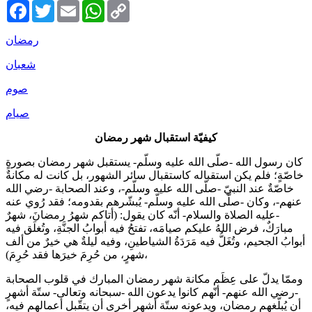
Facebook
Twitter
Email
WhatsApp
Copy
Link
رمضان
شعبان
صوم
صيام
كيفيّة استقبال شهر رمضان
كان رسول الله -صلّى الله عليه وسلّم- يستقبل شهر رمضان بصورةٍ
خاصّةٍ؛ فلم يكن استقباله كاستقبال سائر الشهور، بل كانت له مكانةٌ
خاصّةٌ عند النبيّ -صلّى الله عليه وسلّم-، وعند الصحابة -رضي الله
عنهم-، وكان -صلّى الله عليه وسلّم- يُبشّرهم بقدومه؛ فقد رُوي عنه
-عليه الصلاة والسلام- أنّه كان يقول: (أتاكم شهرُ رمضانَ، شهرٌ
مبارَكٌ، فرض اللهُ عليكم صيامَه، تفتحُ فيه أبوابُ الجنَّةِ، وتُغلَق فيه
أبوابُ الجحيم، وتُغَلُّ فيه مَرَدَةُ الشياطينِ، وفيه ليلةٌ هي خيرٌ من ألف
شهرٍ، من حُرِمَ خيرَها فقد حُرِمَ)،
وممّا يدلّ على عِظَم مكانة شهر رمضان المبارك في قلوب الصحابة
-رضي الله عنهم- أنّهم كانوا يدعون الله -سبحانه وتعالى- ستّة أشهرٍ
أن يُبلّغهم رمضان، ويدعونه ستّة أشهرٍ أخرى أن يتقّبل أعمالهم فيه،