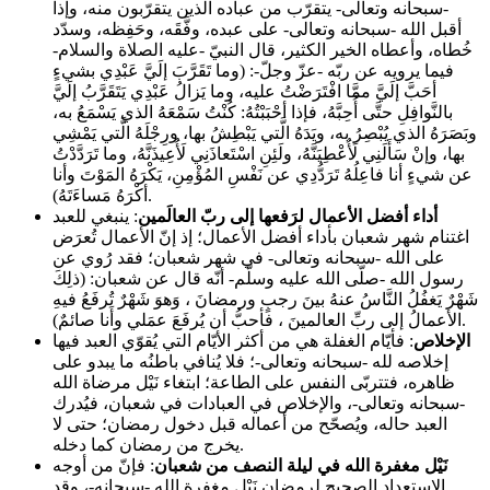
-سبحانه وتعالى- يتقرّب من عباده الذين يتقرّبون منه، وإذا
أقبل الله -سبحانه وتعالى- على عبده، وفَّقَه، وحَفِظه، وسدّد
خُطاه، وأعطاه الخير الكثير، قال النبيّ -عليه الصلاة والسلام-
فيما يرويه عن ربّه -عزّ وجلّ-: (وما تَقَرَّبَ إلَيَّ عَبْدِي بشيءٍ
أحَبَّ إلَيَّ ممَّا افْتَرَضْتُ عليه، وما يَزالُ عَبْدِي يَتَقَرَّبُ إلَيَّ
بالنَّوافِلِ حتَّى أُحِبَّهُ، فإذا أحْبَبْتُهُ: كُنْتُ سَمْعَهُ الذي يَسْمَعُ به،
وبَصَرَهُ الذي يُبْصِرُ به، ويَدَهُ الَّتي يَبْطِشُ بها، ورِجْلَهُ الَّتي يَمْشِي
بها، وإنْ سَأَلَنِي لَأُعْطِيَنَّهُ، ولَئِنِ اسْتَعاذَنِي لَأُعِيذَنَّهُ، وما تَرَدَّدْتُ
عن شيءٍ أنا فاعِلُهُ تَرَدُّدِي عن نَفْسِ المُؤْمِنِ، يَكْرَهُ المَوْتَ وأنا
أكْرَهُ مَساءَتَهُ).
أداء أفضل الأعمال لرَفعها إلى ربّ العالَمين
: ينبغي للعبد
اغتنام شهر شعبان بأداء أفضل الأعمال؛ إذ إنّ الأعمال تُعرَض
على الله -سبحانه وتعالى- في شهر شعبان؛ فقد رُوي عن
رسول الله -صلّى الله عليه وسلّم- أنّه قال عن شعبان: (ذلِكَ
شَهْرٌ يَغفُلُ النَّاسُ عنهُ بينَ رجبٍ ورمضانَ ، وَهوَ شَهْرٌ تُرفَعُ فيهِ
الأعمالُ إلى ربِّ العالمينَ ، فأحبُّ أن يُرفَعَ عمَلي وأَنا صائمٌ).
الإخلاص
: فأيّام الغفلة هي من أكثر الأيّام التي يُقوّي العبد فيها
إخلاصه لله -سبحانه وتعالى-؛ فلا يُنافي باطنُه ما يبدو على
ظاهره، فتتربّى النفس على الطاعة؛ ابتغاء نَيْل مرضاة الله
-سبحانه وتعالى-، والإخلاص في العبادات في شعبان، فيُدرك
العبد حاله، ويُصحّح من أعماله قبل دخول رمضان؛ حتى لا
يخرج من رمضان كما دخله.
نَيْل مغفرة الله في ليلة النصف من شعبان
: فإنّ من أوجه
الاستعداد الصحيح لرمضان نَيْل مغفرة الله -سبحانه-، وقد