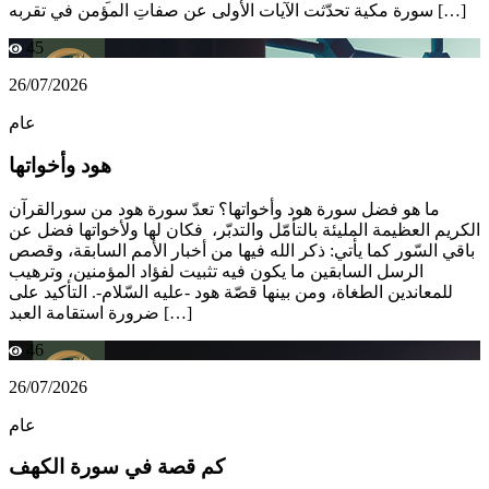
سورة مكية تحدّثت الآيات الأولى عن صفاتِ المؤمن في تقربه […]
45
26/07/2026
عام
هود وأخواتها
ما هو فضل سورة هود وأخواتها؟ تعدّ سورة هود من سورالقرآن
الكريم العظيمة المليئة بالتأمّل والتدبّر، فكان لها ولأخواتها فضل عن
باقي السّور كما يأتي: ذكر الله فيها من أخبار الأمم السابقة، وقصص
الرسل السابقين ما يكون فيه تثبيت لفؤاد المؤمنين، وترهيب
للمعاندين الطغاة، ومن بينها قصّة هود -عليه السّلام-. التأكيد على
ضرورة استقامة العبد […]
46
26/07/2026
عام
كم قصة في سورة الكهف