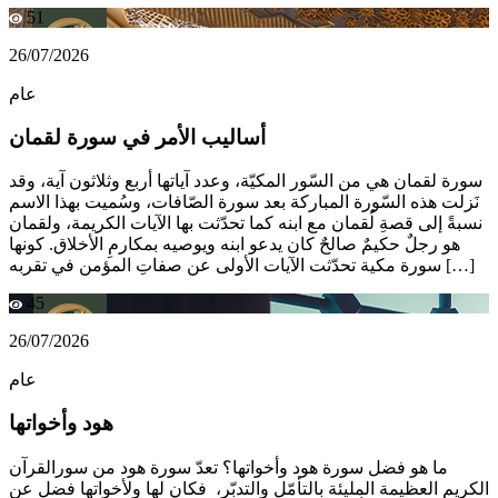
51
26/07/2026
عام
أساليب الأمر في سورة لقمان
سورة لقمان هي من السّور المكيّة، وعدد آياتها أربع وثلاثون آية، وقد
نَزلت هذه السّورة المباركة بعد سورة الصّافات، وسُميت بهذا الاسم
نسبةً إلى قصةِ لُقمان مع ابنه كما تحدّثت بها الآيات الكريمة، ولقمان
هو رجلٌ حكيمٌ صالحٌ كان يدعو ابنه ويوصيه بمكارمِ الأخلاق. كونها
سورة مكية تحدّثت الآيات الأولى عن صفاتِ المؤمن في تقربه […]
45
26/07/2026
عام
هود وأخواتها
ما هو فضل سورة هود وأخواتها؟ تعدّ سورة هود من سورالقرآن
الكريم العظيمة المليئة بالتأمّل والتدبّر، فكان لها ولأخواتها فضل عن