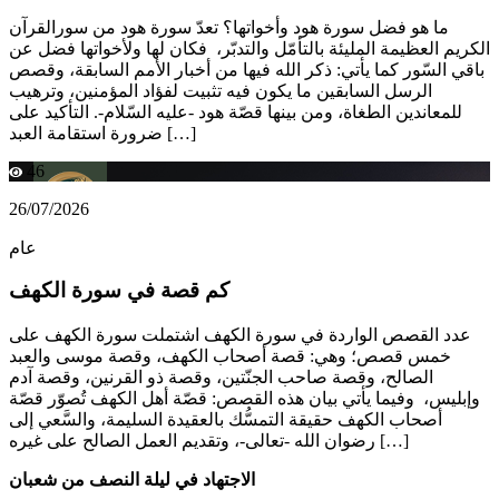
ما هو فضل سورة هود وأخواتها؟ تعدّ سورة هود من سورالقرآن
الكريم العظيمة المليئة بالتأمّل والتدبّر، فكان لها ولأخواتها فضل عن
باقي السّور كما يأتي: ذكر الله فيها من أخبار الأمم السابقة، وقصص
الرسل السابقين ما يكون فيه تثبيت لفؤاد المؤمنين، وترهيب
للمعاندين الطغاة، ومن بينها قصّة هود -عليه السّلام-. التأكيد على
ضرورة استقامة العبد […]
46
26/07/2026
عام
كم قصة في سورة الكهف
عدد القصص الواردة في سورة الكهف اشتملت سورة الكهف على
خمس قصص؛ وهي: قصة أصحاب الكهف، وقصة موسى والعبد
الصالح، وقصة صاحب الجنّتين، وقصة ذو القرنين، وقصة آدم
وإبليس، وفيما يأتي بيان هذه القصص: قصّة أهل الكهف تُصوّر قصّة
أصحاب الكهف حقيقة التمسُّك بالعقيدة السليمة، والسَّعي إلى
رضوان الله -تعالى-، وتقديم العمل الصالح على غيره […]
الاجتهاد في ليلة النصف من شعبان