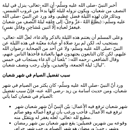
أخبر النبيّ -صلى الله عليه وسلّم- أن الله -تعالى- ينزل في ليلة
النصف من شعبان، ويكون نزوله لليلة كلّها بدءاً من غروب الشمس،
وبذلك فإن لهذه الليلة فضل عظيم، وقد ورد عن النبيّ -صلى الله
عليه وسلّم-: (يطَّلِعُ اللهُ -عزَّ وجلَّ- إلى خلقِه ليلةَ النِّصفِ من شعبانَ
فيغفرُ لعبادِه إلَّا اثنين مُشاحِنٍ وقاتلِ نفسٍ).
وعلى المسلم أن يغتنم هذه الليلة بالذكر والدعاء، لعلّ الله -تعالى-
يستجيب له، لكن لم يرد صلاة أو عبادة معيّنة في هذه الليلة عن
النبيّ -صلى الله عليه وسلّم- ولا عن أحد من الصحابة -رضوان الله
عليهم، لكن كان التابعون يجتهدون فيها بالعبادة فأخذها الناس عنهم،
وقال الشافعي -رحمه الله-: “بلغنا أن الدعاء يستجاب في خمس
ليال: ليلة الجمعة، والعيدين، وأول رجب ونصف شعبان”.
سبب تفضيل الصيام في شهر شعبان
ورد أنّ النبيّ -صلى الله عليه وسلّم- كان يكثر من الصيام في شهر
شعبان، ومن حديث أسامة بن زيد -رضي الله عنه- فإنّ سبب تفضيل
الصيام في شعبان كما يأتي:
شهر شعبان ترفع فيه الأعمال: بيّن النبيّ أنّ شهر شعبان شهر
ترفع فيه الأعمال، فأحب ورغب بأن ترفع أعماله وهو صائم
مطيع لله -تعالى- لعلّه يغفر له ويتقبّل منه.
وقوعه بين شهرين فضيلين: يقع شهر شعبان بين شهر رمضان
وشهر رجب؛ ورمضان هو شهر الصيام ورجب شهر حرام،