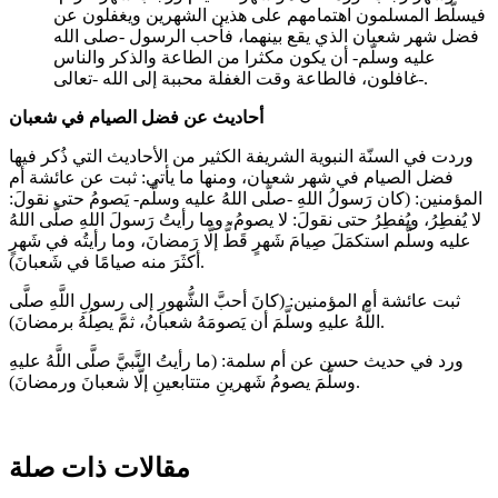
فيسلّط المسلمون اهتمامهم على هذين الشهرين ويغفلون عن
فضل شهر شعبان الذي يقع بينهما، فأحب الرسول -صلى الله
عليه وسلّم- أن يكون مكثرا من الطاعة والذكر والناس
غافلون، فالطاعة وقت الغفلة محببة إلى الله -تعالى-.
أحاديث عن فضل الصيام في شعبان
وردت في السنّة النبوية الشريفة الكثير من الأحاديث التي ذُكر فيها
فضل الصيام في شهر شعبان، ومنها ما يأتي: ثبت عن عائشة أم
المؤمنين: (كان رَسولُ اللهِ -صلَّى اللهُ عليه وسلَّم- يَصومُ حتى نقولَ:
لا يُفطِرُ، ويُفطِرُ حتى نقولَ: لا يصومُ، وما رأيتُ رَسولَ اللهِ صلَّى اللهُ
عليه وسلَّم استكمَلَ صِيامَ شَهرٍ قَطُّ إلَّا رَمضانَ، وما رأيتُه في شَهرٍ
أكثَرَ منه صيامًا في شَعبانَ).
ثبت عائشة أم المؤمنين: (كانَ أحبَّ الشُّهورِ إلى رسولِ اللَّهِ صلَّى
اللَّهُ عليهِ وسلَّمَ أن يَصومَهُ شعبانُ، ثمَّ يصِلُهُ برمضانَ).
ورد في حديث حسن عن أم سلمة: (ما رأيتُ النَّبيَّ صلَّى اللَّهُ عليهِ
وسلَّمَ يصومُ شَهرينِ متتابعينِ إلَّا شعبانَ ورمضانَ).
مقالات ذات صلة