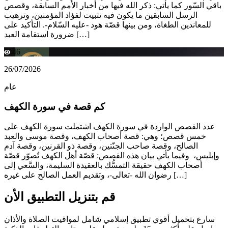
باقي السّور كما يأتي: ذكر الله فيها من أخبار الأمم السابقة، وقصص
الرسل السابقين ما يكون فيه تثبيت لفؤاد المؤمنين، وترهيب
للمعاندين الطغاة، ومن بينها قصّة هود -عليه السّلام-. التأكيد على
ضرورة استقامة العبد […]
46
26/07/2026
عام
كم قصة في سورة الكهف
عدد القصص الواردة في سورة الكهف اشتملت سورة الكهف على
خمس قصص؛ وهي: قصة أصحاب الكهف، وقصة موسى والعبد
الصالح، وقصة صاحب الجنّتين، وقصة ذو القرنين، وقصة آدم
وإبليس، وفيما يأتي بيان هذه القصص: قصّة أهل الكهف تُصوّر قصّة
أصحاب الكهف حقيقة التمسُّك بالعقيدة السليمة، والسَّعي إلى
رضوان الله -تعالى-، وتقديم العمل الصالح على غيره […]
قم بتنزيل التطبيق الأن
سارع بتحميل أقوي تطبيق إسلامي شامل لمواقيت الصلاة والأذان