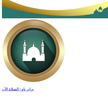
براير ناو | الصلاة الأن