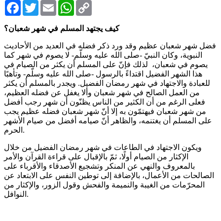
Facebook
Twitter
Email
WhatsApp
Copy
Link
كيف يجتهد المسلم في شهر شعبان؟
فضل شهر شعبان عظيم وقد ورد ذكر فضله في العديد من الأحاديث
النبوية، وكان النبيّ -صلى الله عليه وسلّم- لا يصوم في شهر كما
يصوم في شعبان، لذلك فإنّ على المسلم أن يكثر من الصيام في
هذا الشهر الفضيل اقتداءً بالرسول -صلى الله عليه وسلّم- وتأهبًا
للعبادة والاجتهاد في شهر رمضان الفضيل. ويجدر بالمسلم أن يكثر
من العمل الصالح في شهر شعبان وألا يغفل عن فضله العظيم،
فعلى الرغم من أن الكثير من الناس يظنّون أن شهر رجب أفضل
من شهر شعبان فيهتمّون به إلا أنّ شهر شعبان فضله عظيم يجب
على المسلم أن يغتنمه، والظاهر أنّ صيامه أفضل من صيام الأشهر
الحرم.
ويكون الاجتهاد في الطاعات في شهر رمضان الفضيل من خلال
الإكثار من الصيام أولًا، ثمّ بالإقبال على قراءة القرآن والأمر
بالمعروف والنهي عن المنكر وتشجيع الأصدقاء والأقرباء على
الصالحات من الأعمال، بالإضافة إلى توطين النفس على الابتعاد عن
المحرّمات من الغيبة والنميمة والفحش وقول الزور، والإكثار من
النوافل.