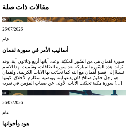
مقالات ذات صلة
51
26/07/2026
عام
أساليب الأمر في سورة لقمان
سورة لقمان هي من السّور المكيّة، وعدد آياتها أربع وثلاثون آية، وقد
نَزلت هذه السّورة المباركة بعد سورة الصّافات، وسُميت بهذا الاسم
نسبةً إلى قصةِ لُقمان مع ابنه كما تحدّثت بها الآيات الكريمة، ولقمان
هو رجلٌ حكيمٌ صالحٌ كان يدعو ابنه ويوصيه بمكارمِ الأخلاق. كونها
سورة مكية تحدّثت الآيات الأولى عن صفاتِ المؤمن في تقربه […]
45
26/07/2026
عام
هود وأخواتها